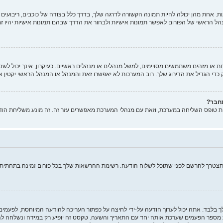
 אחת מהן יכולה להיות תמונה הקשורה לדרגה שלך, בדרך כלל בצודה של כוכבים, ריבועים א
הל הראשי של הפורום לאפשר תמונות אישיות ולבחור את הדרך שבהם תמונות אישיות יהיו ז
ו מזהים משתמשים מסויימים, למשל מנהלים או מנהלים ראשיים. כעיקרון, אינך יכול לשנות
די הגדיל את הדירוג שלך. רוב המערכות לא יאפשרו זאת והמנהל או המנהל הראשי יקטין א
תחבר?
ות טופס השליחה במערכת, וזאת עם מנהלי המערכת מאפשרים עזר זה. זה מונע משליחת הוד
ותצטרך להרשם לפני שתוכל לשלוח הודעה. רשימת ההרשאות שלך בכל פורום זמינה בתחתית מ
ך בלבד. אתה יכול לערוך הודעה על-ידי לחיצה על כפתור העריכה להודעה המיוחסת, לפעמ
ר הפעמים שערכת אותה יחד עם התאריך והשעה. טקסט זה יופיע רק במידה ונשלחה להודע