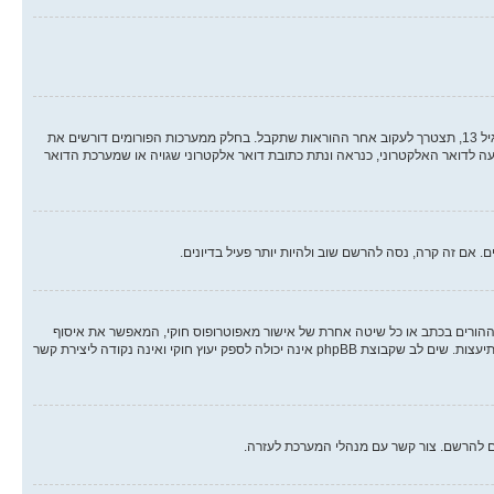
ראשית, בדוק את שם המשתמש והסיסמה שהזנת. אם הם נכונים, אז כנראה ואת מהדברים הבאים קרה. אם מערכת ה COPPA פועלת במערכת ובהרשמה סימנת שאתה מתחת לגיל 13, תצטרך לעקוב אחר ההוראות שתקבל. בחלק ממערכות הפורומים דורשים את
ה לדואר האלקטרוני, כנראה ונתת כתובת דואר אלקטרוני שגויה או שמערכת הדואר
אם זה קרה, נסה להרשם שוב ולהיות יותר פעיל בדיונים.
 הילד של 1998, הוא חוק בארצות הברית הדורש מאתרים ברשת אשר יכולים לאסוף מידע מקטינים מתחת לגיל 13 לדרוש הסכמה מההורים בכתב או כל שיטה אחרת של אישור מאפוטרופוס חוקי, המאפשר את איסוף
פרטי הזיהוי האישיים מקטין מתחת לגיל 14 13. אם אינך בטוח אם חוק זה חל לגביך בתור מישהו המנסה להרשם או לאתר אשר אליו אתה מנסה להרשם, צור קשר עם יועץ חוקי להתיעצות. שים לב שקבוצת phpBB אינה יכולה לספק יעוץ חוקי ואינה נקודה ליצירת קשר