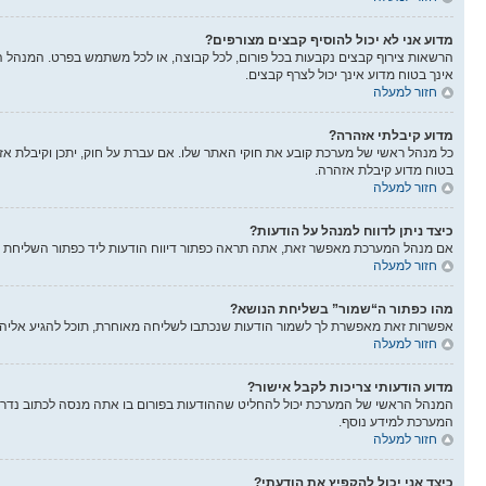
מדוע אני לא יכול להוסיף קבצים מצורפים?
הרשאות צירוף קבצים נקבעות בכל פורום, לכל קבוצה, או לכל משתמש בפרט. המנהל הר
אינך בטוח מדוע אינך יכול לצרף קבצים.
חזור למעלה
מדוע קיבלתי אזהרה?
בטוח מדוע קיבלת אזהרה.
חזור למעלה
כיצד ניתן לדווח למנהל על הודעות?
אם מנהל המערכת מאפשר זאת, אתה תראה כפתור דיווח הודעות ליד כפתור השליחת הוד
חזור למעלה
מהו כפתור ה“שמור” בשליחת הנושא?
אפשרות זאת מאפשרת לך לשמור הודעות שנכתבו לשליחה מאוחרת, תוכל להגיע אליה
חזור למעלה
מדוע הודעותי צריכות לקבל אישור?
המנהל הראשי של המערכת יכול להחליט שההודעות בפורום בו אתה מנסה לכתוב נדרש
המערכת למידע נוסף.
חזור למעלה
כיצד אני יכול להקפיץ את הודעתי?