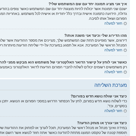
איך אני מציג תמונה יחד עם שם המשתמש שלי?
ישנם שני תמונות אשר יכולות להיות מוצגות יחד עם שם המשתמש כאשר צופים בהודעות.
גדולה, הידועה כתמונה אישית ובדרך כלל יחודית או אישית לכל משתמש. באחריות המנ
הפורום ושאל אותו לסיבה.
חזור למעלה
מהו הדירוג שלי וכיצד אני משנה אותו?
דירוגים, אשר מופיעים תחת שם המשתמש שלך, מציינים את מספר ההודעות אשר שלחת א
המנהל הראשי של המערכת. אנא אל תפגע במערכת על-ידי שליחת הודעות מיותרות רק כ
חזור למעלה
כאשר אני לוחץ על קישור הדואר האלקטרוני של משתמש הוא מבקש ממני לה
רק משתמשים רשומים יכולים לשלוח לחברי הפורום הודעות לדואר האלקטרוני באמצע
חזור למעלה
מערכת השליחה
כיצד אני שולח נושא חדש בפורום?
כדי לשלוח נושא חדש בפורום, לחץ על הכפתור הדרוש במסכי הפורום או הנושא. יתכן 
בסקרים, וכד'.
חזור למעלה
כיצד אני עורך או מוחק הודעה?
במידה ואינך מנהל או מנהל ראשי של המערכת, תוכל לערוך או למחוק את ההודעות של
תוספת קטנה של טקסט המוצג מתחת להודעה כאשר אתה חוזר לנושא אשר רושם את מספ