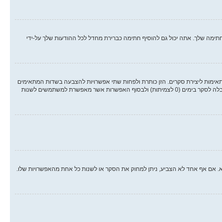
ימה שלך. אתה יכול גם להוסיף חתימה כברירת מחדל לכל ההודעות שלך על-ידי
אימות ליצירת סקרים. הזן כותרת ולפחות שתי אפשרויות להצבעה בשדות המתאימים
וודא שכל אפשרות בשורה נפרדת בתיבת הטקסט. אתה יכול גם לקבוע את מספר האפשרויות אשר משתמשים יכולים לבחור במשך ההצבעה תחת “אפשרויות לכל משתמש”, זמן הגבלה לסקר בימים (0 לצמיתות) ולבסוף האפשרות אשר מאפשרת למשתמשים לשנות
א. אם אף אחד לא הצביע, ניתן למחוק את הסקר או לשנות כל אחת מהאפשרויות שלו.