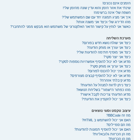
הזמנים אינם נכונים!
שינתי את אזור הזמן והוא עדין שונה מהזמן שלי!
השפה שלי אינה ברשימה!
איך אני מציג תמונה יחד עם שם המשתמש שלי?
מהו הדירוג שלי וכיצד אני משנה אותו?
כאשר אני לוחץ על קישור הדואר האלקטרוני של משתמש הוא מבקש ממני להתחבר?
מערכת השליחה
כיצד אני שולח נושא חדש בפורום?
כיצד אני עורך או מוחק הודעה?
כיצד אני מוסיף חתימה להודעות שלי?
כיצד אני יוצר סקר?
מדוע אני לא יכול להוסיף אפשרויות נוספות לסקר?
כיצד אני ערוך או מוחק סקר?
מדוע איני יכול להכנס לפורום?
מדוע אני לא יכול להוסיף קבצים מצורפים?
מדוע קיבלתי אזהרה?
כיצד ניתן לדווח למנהל על הודעות?
מהו כפתור ה“שמור” בשליחת הנושא?
מדוע הודעותי צריכות לקבל אישור?
כיצד אני יכול להקפיץ את הודעתי?
עיצוב טקסט וסוגי נושאים
מה זה BBCode?
האם אני יכול להשתמש ב HTML?
מה הם סמיילים?
האם אני יכול להוסיף תמונות להודעות?
מה הן הכרזות גלובאליות?
מה הן הכרזות?