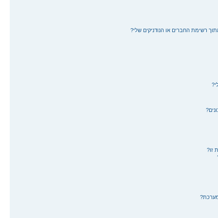
תוך רשימת החברים או הנודניקים שלי?
י?
נים?
 זו?
מערכת?