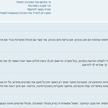
מי מתרגם את המערכת הזאת?
זכר ונקבה במערכת?
הערה בקשר לתרגום?
האם ניתן להוריד את הזכויות הנמצאות למטה?
יסמה שהזנת הם אכן נכונים. אם בדקת והם נכונים, צור קשר עם מנהל המערכת וברר אם א
די לשלוח הודעות בפורום. בכל מקרה; הרישום יתן לך גישה לכלים אשר יעזרו וישפרו לך את ח
 כך שכדאי לך להרשם.
 ההתחברות, המערכת תחבר אותך רק כאשר תזין כל פעם את הפרטים מחדש. כלי זה מגן 
מא בסיפריות, קפה אינטרנט, מחשבי מעבדות באוניברסיטה, וכדומה. אם אינך רואה את הת
הסתר את מצבי כמחובר
. הפעל אפשרות זו
כן
ורק מנהלי המערכת, מנהלי פורומים ואתה עצמ