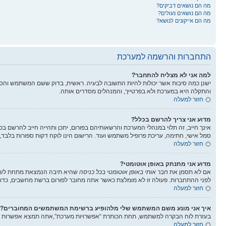
מה הם נושאים דביקים?
מה הם נושאים נעולים?
מה הם אייקונים לנושא?
התחברות והרשמה למערכת
למה אני לא מצליח להתחבר?
ישנן כמה סיבות אשר יכולות להיות התשובה לבעיה. ראשית, בדוק ששם המשתמש והס
והתקלה היא במערכת ולא בפרטייך, והמנהלים מסדרים אותה.
חזור למעלה
מדוע אני צריך להרשם בכלל?
אינך חייב, זה תלוי במנהלי המערכת והרשאותיהם בפורום, יתכן ותהייה חייב להרשם בכ
סמל אישי, חתימה, עריכת פרופיל משתמש ועוד. הרישום הינו לוקח דקות ספורות בלבד,
חזור למעלה
מדוע אני מתנתק באופן אוטומטי?
אם לא תסמן את
חבר אותי באופן אוטומטי בכל כניסה
שהיא תיבה הנמצאת מתחת לשדות
לפני ההתחברות. פעולה זו לא מומלצת כאשר אתה מחובר לפורום ברשת מחשבים, כדוג
חזור למעלה
איך אני מונע משם המשתמש שלי מלהופיע ברשימת המשתמשים המחוברים?
בעזרת לוח הבקרה למשתמש, תחת הכותרת “אפשרויות מערכת”,אתה תמצא אפשרות
חזור למעלה