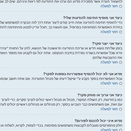
להשאיר הערה אשר מסבירה מדוע הם ערכו את ההודעה לפי ראות עיניהם. שים לב שמש
חזור למעלה
כיצד אני מוסיף חתימה להודעות שלי?
כדי להוסיף חתימה להודעה אתה חייב קודם ליצור אחת דרך לוח הבקרה למשתמש שלך
בחירת האפשרות המתאימה בפרופיל. אם תעשה כך, תוכל עדיין למנוע מהחתימה להתוו
חזור למעלה
כיצד אני יוצר סקר?
בזמן שליחת נושא חדש או עריכת ההודעה הראשונה של הנושא, לחץ על התווית “יציר
את ההצבעות שלהם.
חזור למעלה
מדוע אני לא יכול להוסיף אפשרויות נוספות לסקר?
גבול האפשרויות בסקר נקבע ע"י שיקול דעתו של מנהל המערכת. אם אתה חושב שכמו
חזור למעלה
כיצד אני ערוך או מוחק סקר?
כמו בהודעות, רק השולח המקורי, מנהל או מנהל ראשי יכולים לערוך סקרים. כדי לער
עם זאת, אם משתמשים כבר הצביעו בסקר, רק מנהלים או מנהלים ראשיים יכולים לער
חזור למעלה
מדוע איני יכול להכנס לפורום?
חלק מהפורומים מוגבלים לקבוצות משתמשים מסוימות. בכדי לצפות, לקרוא, לשלוח או 
חזור למעלה