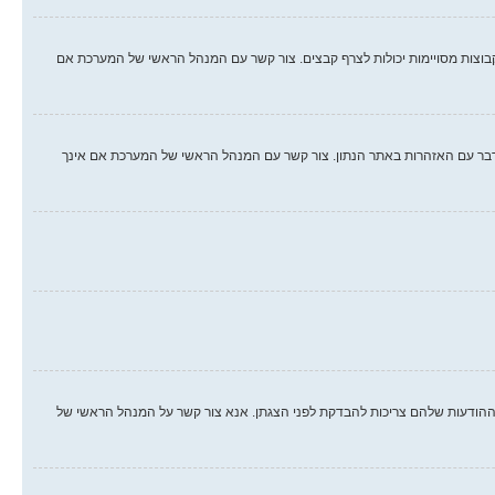
קבוצות מסויימות יכולות לצרף קבצים. צור קשר עם המנהל הראשי של המערכת אם
לו. אם עברת על חוק, יתכן וקיבלת אזהרה. שים לב כי זוהי החלטת המנהל הראשי של המערכת, וקבוצת phpBB לא יכולה לעשות דבר עם האזהרות באתר הנתון. צור קשר עם המנהל הראשי של המערכת אם אינך
הודעות שלהם צריכות להבדקת לפני הצגתן. אנא צור קשר על המנהל הראשי של