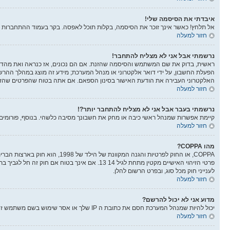
איבדתי את הסיסמה שלי!
אל תלחץ! כאשר אינך זוכר את הסיסמה, בקלות תוכל לאפסה. בקר בעמוד ההתחברות 
חזור למעלה
נרשמתי אבל אני לא מצליח להתחבר!
הפעלת החשבון, על ידי דואר אלקטרוני או מנהל המערכת; מידע זה מוצג במהלך ההר
האלקטרוני העבירה את הודעת האישור בסינון הספאם. אם אתה בטוח שהפרטים שהזנת 
חזור למעלה
נרשמתי בעבר אבל אני לא מצליח להתחבר יותר?!
קיימת אפשרות שמנהל ראשי כיבה או מחק את חשבונך מסיבה כלשהי. בנוסף, פורומים ר
חזור למעלה
מהו COPPA?
לענייני חוק מכל סוג, ובפרט הרשום להלן.
חזור למעלה
מדוע אני לא יכול להרשם?
יכול להיות שמנהל המערכת חסם את כתובת ה IP שלך או אסר שימוש בשם משתמש זה. בנוסף מנהל המערכת יכול להפסיק את ההרשמה למערכת ובכך למנוע ממשתמשים חדשים להרשם. צור קשר עם מנהלי המערכת לעזרה.
חזור למעלה