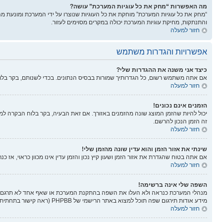
מה האפשרות “מחק את כל עוגיות המערכת” עושה?
“מחק את כל עוגיות המערכת” מוחקת את כל העוגיות שנוצרו על ידי המערכת ומונעת 
והתנתקות, מחיקת עוגיות המערכת יכולה במקרים מסוימים לעזור.
חזור למעלה
אפשרויות והגדרות משתמש
כיצד אני משנה את ההגדרות שלי?
אם אתה משתמש רשום, כל הגדרותיך שמורות בבסיס הנתונים. בכדי לשנותם, בקר בל
חזור למעלה
הזמנים אינם נכונים!
יכול להיות שהזמן המוצג שונה מהזמנים באזורך. אם זאת הבעיה, בקר בלוח הבקרה למשתמ
זה הזמן הנכון להרשם.
חזור למעלה
שינתי את אזור הזמן והוא עדין שונה מהזמן שלי!
אם אתה בטוח שהגדרת את אזור הזמן ושעון קיץ נכון והזמן עדין אינו מכוון כראוי, אז 
חזור למעלה
השפה שלי אינה ברשימה!
מנהלי המערכת כנראה ולא העלו את השפה בהתקנת המערכת או שאף אחד לא תרגם את
מידע אודות תירגום שפה תוכל למצוא באתר הרישמי של PHPBB (ראה קישור בתחתית הפורום).
חזור למעלה