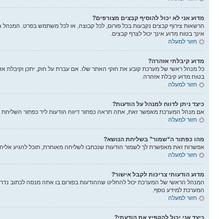
מדוע אני לא יכול להוסיף קבצים מצורפים?
הרשאות צירוף קבצים נקבעות בכל פורום, לכל קבוצה, או לכל משתמש בפרט. המנהל הר
אינך בטוח מדוע אינך יכול לצרף קבצים.
חזור למעלה
מדוע קיבלתי אזהרה?
בטוח מדוע קיבלת אזהרה.
חזור למעלה
כיצד ניתן לדווח למנהל על הודעות?
אם מנהל המערכת מאפשר זאת, אתה תראה כפתור דיווח הודעות ליד כפתור השליחת הוד
חזור למעלה
מהו כפתור ה“שמור” בשליחת הנושא?
אפשרות זאת מאפשרת לך לשמור הודעות שנכתבו לשליחה מאוחרת, תוכל להגיע אליה
חזור למעלה
מדוע הודעותי צריכות לקבל אישור?
המנהל הראשי של המערכת יכול להחליט שההודעות בפורום בו אתה מנסה לכתוב נדרש
המערכת למידע נוסף.
חזור למעלה
כיצד אני יכול להקפיץ את הודעתי?