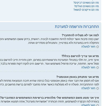
מה הם נושאים דביקים?
מה הם נושאים נעולים?
מה הם אייקונים לנושא?
התחברות והרשמה למערכת
למה אני לא מצליח להתחבר?
ישנן כמה סיבות אשר יכולות להיות התשובה לבעיה. ראשית, בדוק ששם המשתמש והס
והתקלה היא במערכת ולא בפרטייך, והמנהלים מסדרים אותה.
חזור למעלה
מדוע אני צריך להרשם בכלל?
אינך חייב, זה תלוי במנהלי המערכת והרשאותיהם בפורום, יתכן ותהייה חייב להרשם בכ
סמל אישי, חתימה, עריכת פרופיל משתמש ועוד. הרישום הינו לוקח דקות ספורות בלבד,
חזור למעלה
מדוע אני מתנתק באופן אוטומטי?
אם לא תסמן את
חבר אותי באופן אוטומטי בכל כניסה
שהיא תיבה הנמצאת מתחת לשדות
לפני ההתחברות. פעולה זו לא מומלצת כאשר אתה מחובר לפורום ברשת מחשבים, כדוג
חזור למעלה
איך אני מונע משם המשתמש שלי מלהופיע ברשימת המשתמשים המחוברים?
בעזרת לוח הבקרה למשתמש, תחת הכותרת “אפשרויות מערכת”,אתה תמצא אפשרות
חזור למעלה