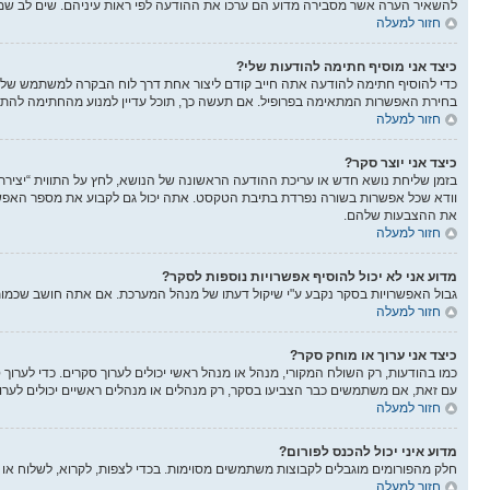
להשאיר הערה אשר מסבירה מדוע הם ערכו את ההודעה לפי ראות עיניהם. שים לב שמש
חזור למעלה
כיצד אני מוסיף חתימה להודעות שלי?
כדי להוסיף חתימה להודעה אתה חייב קודם ליצור אחת דרך לוח הבקרה למשתמש שלך
בחירת האפשרות המתאימה בפרופיל. אם תעשה כך, תוכל עדיין למנוע מהחתימה להתוו
חזור למעלה
כיצד אני יוצר סקר?
בזמן שליחת נושא חדש או עריכת ההודעה הראשונה של הנושא, לחץ על התווית “יציר
את ההצבעות שלהם.
חזור למעלה
מדוע אני לא יכול להוסיף אפשרויות נוספות לסקר?
גבול האפשרויות בסקר נקבע ע"י שיקול דעתו של מנהל המערכת. אם אתה חושב שכמו
חזור למעלה
כיצד אני ערוך או מוחק סקר?
כמו בהודעות, רק השולח המקורי, מנהל או מנהל ראשי יכולים לערוך סקרים. כדי לער
עם זאת, אם משתמשים כבר הצביעו בסקר, רק מנהלים או מנהלים ראשיים יכולים לער
חזור למעלה
מדוע איני יכול להכנס לפורום?
חלק מהפורומים מוגבלים לקבוצות משתמשים מסוימות. בכדי לצפות, לקרוא, לשלוח או 
חזור למעלה