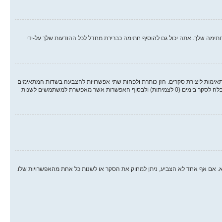
ימה שלך. אתה יכול גם להוסיף חתימה כברירת מחדל לכל ההודעות שלך על-ידי
אימות ליצירת סקרים. הזן כותרת ולפחות שתי אפשרויות להצבעה בשדות המתאימים
וודא שכל אפשרות בשורה נפרדת בתיבת הטקסט. אתה יכול גם לקבוע את מספר האפשרויות אשר משתמשים יכולים לבחור במשך ההצבעה תחת “אפשרויות לכל משתמש”, זמן הגבלה לסקר בימים (0 לצמיתות) ולבסוף האפשרות אשר מאפשרת למשתמשים לשנות
א. אם אף אחד לא הצביע, ניתן למחוק את הסקר או לשנות כל אחת מהאפשרויות שלו.