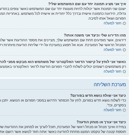
איך אני מציג תמונה יחד עם שם המשתמש שלי?
ישנם שני תמונות אשר יכולות להיות מוצגות יחד עם שם המשתמש כאשר צופים בהודעות.
גדולה, הידועה כתמונה אישית ובדרך כלל יחודית או אישית לכל משתמש. באחריות המנ
הפורום ושאל אותו לסיבה.
חזור למעלה
מהו הדירוג שלי וכיצד אני משנה אותו?
דירוגים, אשר מופיעים תחת שם המשתמש שלך, מציינים את מספר ההודעות אשר שלחת א
המנהל הראשי של המערכת. אנא אל תפגע במערכת על-ידי שליחת הודעות מיותרות רק כ
חזור למעלה
כאשר אני לוחץ על קישור הדואר האלקטרוני של משתמש הוא מבקש ממני לה
רק משתמשים רשומים יכולים לשלוח לחברי הפורום הודעות לדואר האלקטרוני באמצע
חזור למעלה
מערכת השליחה
כיצד אני שולח נושא חדש בפורום?
כדי לשלוח נושא חדש בפורום, לחץ על הכפתור הדרוש במסכי הפורום או הנושא. יתכן 
בסקרים, וכד'.
חזור למעלה
כיצד אני עורך או מוחק הודעה?
במידה ואינך מנהל או מנהל ראשי של המערכת, תוכל לערוך או למחוק את ההודעות של
תוספת קטנה של טקסט המוצג מתחת להודעה כאשר אתה חוזר לנושא אשר רושם את מספ