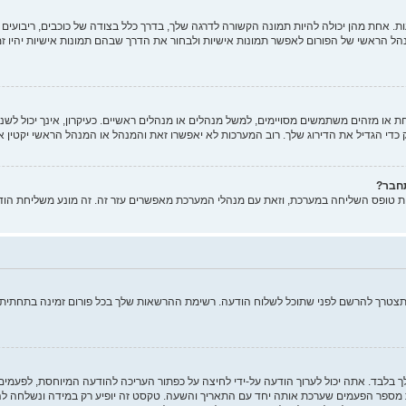
 אחת מהן יכולה להיות תמונה הקשורה לדרגה שלך, בדרך כלל בצודה של כוכבים, ריבועים א
הל הראשי של הפורום לאפשר תמונות אישיות ולבחור את הדרך שבהם תמונות אישיות יהיו ז
ו מזהים משתמשים מסויימים, למשל מנהלים או מנהלים ראשיים. כעיקרון, אינך יכול לשנות
די הגדיל את הדירוג שלך. רוב המערכות לא יאפשרו זאת והמנהל או המנהל הראשי יקטין א
תחבר?
ות טופס השליחה במערכת, וזאת עם מנהלי המערכת מאפשרים עזר זה. זה מונע משליחת הוד
ותצטרך להרשם לפני שתוכל לשלוח הודעה. רשימת ההרשאות שלך בכל פורום זמינה בתחתית מ
ך בלבד. אתה יכול לערוך הודעה על-ידי לחיצה על כפתור העריכה להודעה המיוחסת, לפעמ
ר הפעמים שערכת אותה יחד עם התאריך והשעה. טקסט זה יופיע רק במידה ונשלחה להודע