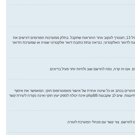
ראשית, בדוק את שם המשתמש והסיסמה שהזנת. אם הם נכונים, אז כנראה ואת מהדברים הבאים קרה. אם מערכת ה COPPA פועלת במערכת ובהרשמה סימנת שאתה מתחת לגיל 13, תצטרך לעקוב אחר ההוראות שתקבל. בחלק ממערכות הפורומים דורשים את
ה לדואר האלקטרוני, כנראה ונתת כתובת דואר אלקטרוני שגויה או שמערכת הדואר
אם זה קרה, נסה להרשם שוב ולהיות יותר פעיל בדיונים.
 הילד של 1998, הוא חוק בארצות הברית הדורש מאתרים ברשת אשר יכולים לאסוף מידע מקטינים מתחת לגיל 13 לדרוש הסכמה מההורים בכתב או כל שיטה אחרת של אישור מאפוטרופוס חוקי, המאפשר את איסוף
פרטי הזיהוי האישיים מקטין מתחת לגיל 14 13. אם אינך בטוח אם חוק זה חל לגביך בתור מישהו המנסה להרשם או לאתר אשר אליו אתה מנסה להרשם, צור קשר עם יועץ חוקי להתיעצות. שים לב שקבוצת phpBB אינה יכולה לספק יעוץ חוקי ואינה נקודה ליצירת קשר