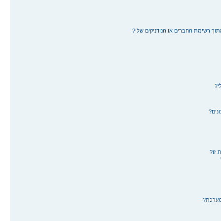
תוך רשימת החברים או הנודניקים שלי?
י?
נים?
 זו?
מערכת?