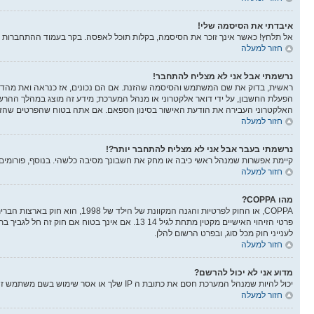
איבדתי את הסיסמה שלי!
אל תלחץ! כאשר אינך זוכר את הסיסמה, בקלות תוכל לאפסה. בקר בעמוד ההתחברות 
חזור למעלה
נרשמתי אבל אני לא מצליח להתחבר!
הפעלת החשבון, על ידי דואר אלקטרוני או מנהל המערכת; מידע זה מוצג במהלך ההר
האלקטרוני העבירה את הודעת האישור בסינון הספאם. אם אתה בטוח שהפרטים שהזנת 
חזור למעלה
נרשמתי בעבר אבל אני לא מצליח להתחבר יותר?!
קיימת אפשרות שמנהל ראשי כיבה או מחק את חשבונך מסיבה כלשהי. בנוסף, פורומים ר
חזור למעלה
מהו COPPA?
לענייני חוק מכל סוג, ובפרט הרשום להלן.
חזור למעלה
מדוע אני לא יכול להרשם?
יכול להיות שמנהל המערכת חסם את כתובת ה IP שלך או אסר שימוש בשם משתמש זה. בנוסף מנהל המערכת יכול להפסיק את ההרשמה למערכת ובכך למנוע ממשתמשים חדשים להרשם. צור קשר עם מנהלי המערכת לעזרה.
חזור למעלה