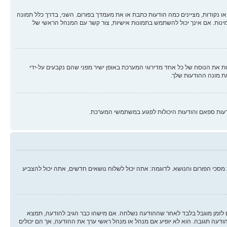
ו נקודות, מציינים כמה הודעות כתבת או את מעמדך בפורום. השני, בדרך כלל תמונה
מינות. אם אינך יכול להשתמש בתמונות אישיות, צור קשר עם המנהל הראשי של
 את הנוסח של כל אחד מדירוגי המערכת באופן ישיר מפני שהם נקבעים על-ידי
ת מונה ההודעות שלך.
עות ספאם והודעות היכולות לפגוע במשתמשי המערכת.
סכי הפורום והנושא. לדוגמה: אתה יכול לשלוח נושאים חדשים, אתה יכול להצביע
ים לזמן מוגבל בלבד לאחר שההודעה נשלחה. אם מישהו כבר הגיב להודעה, תמצא
ה תגובה. הוא לא יופיע אם מנהל או מנהל ראשי ערך את ההודעה, אך הם יכולים