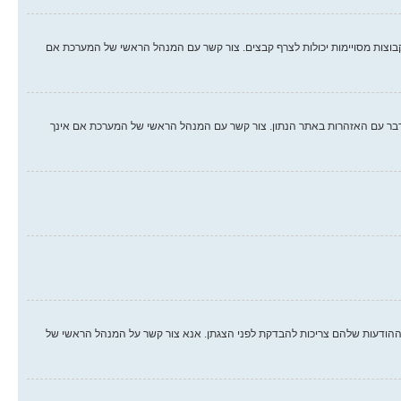
קבוצות מסויימות יכולות לצרף קבצים. צור קשר עם המנהל הראשי של המערכת אם
לו. אם עברת על חוק, יתכן וקיבלת אזהרה. שים לב כי זוהי החלטת המנהל הראשי של המערכת, וקבוצת phpBB לא יכולה לעשות דבר עם האזהרות באתר הנתון. צור קשר עם המנהל הראשי של המערכת אם אינך
הודעות שלהם צריכות להבדקת לפני הצגתן. אנא צור קשר על המנהל הראשי של