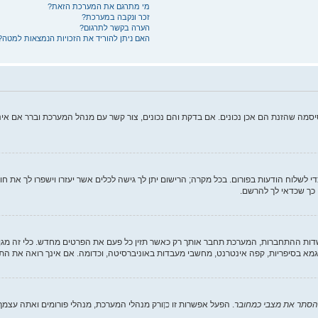
מי מתרגם את המערכת הזאת?
זכר ונקבה במערכת?
הערה בקשר לתרגום?
האם ניתן להוריד את הזכויות הנמצאות למטה?
יסמה שהזנת הם אכן נכונים. אם בדקת והם נכונים, צור קשר עם מנהל המערכת וברר אם א
די לשלוח הודעות בפורום. בכל מקרה; הרישום יתן לך גישה לכלים אשר יעזרו וישפרו לך את ח
 כך שכדאי לך להרשם.
 ההתחברות, המערכת תחבר אותך רק כאשר תזין כל פעם את הפרטים מחדש. כלי זה מגן 
מא בסיפריות, קפה אינטרנט, מחשבי מעבדות באוניברסיטה, וכדומה. אם אינך רואה את הת
הסתר את מצבי כמחובר
. הפעל אפשרות זו
כן
ורק מנהלי המערכת, מנהלי פורומים ואתה עצמ