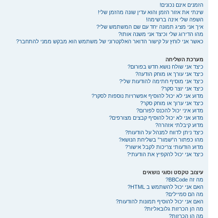
הזמנים אינם נכונים!
שינתי את אזור הזמן והוא עדין שונה מהזמן שלי!
השפה שלי אינה ברשימה!
איך אני מציג תמונה יחד עם שם המשתמש שלי?
מהו הדירוג שלי וכיצד אני משנה אותו?
כאשר אני לוחץ על קישור הדואר האלקטרוני של משתמש הוא מבקש ממני להתחבר?
מערכת השליחה
כיצד אני שולח נושא חדש בפורום?
כיצד אני עורך או מוחק הודעה?
כיצד אני מוסיף חתימה להודעות שלי?
כיצד אני יוצר סקר?
מדוע אני לא יכול להוסיף אפשרויות נוספות לסקר?
כיצד אני ערוך או מוחק סקר?
מדוע איני יכול להכנס לפורום?
מדוע אני לא יכול להוסיף קבצים מצורפים?
מדוע קיבלתי אזהרה?
כיצד ניתן לדווח למנהל על הודעות?
מהו כפתור ה“שמור” בשליחת הנושא?
מדוע הודעותי צריכות לקבל אישור?
כיצד אני יכול להקפיץ את הודעתי?
עיצוב טקסט וסוגי נושאים
מה זה BBCode?
האם אני יכול להשתמש ב HTML?
מה הם סמיילים?
האם אני יכול להוסיף תמונות להודעות?
מה הן הכרזות גלובאליות?
מה הן הכרזות?