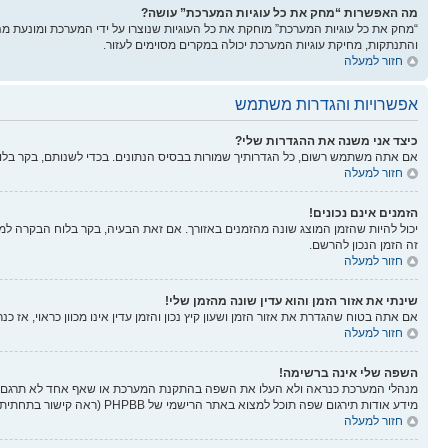
מה האפשרות “מחק את כל עוגיות המערכת” עושה?
“מחק את כל עוגיות המערכת” מוחקת את כל העוגיות שנוצרו על ידי המערכת ומונעת 
והתנתקות, מחיקת עוגיות המערכת יכולה במקרים מסוימים לעזור.
חזור למעלה
אפשרויות והגדרות משתמש
כיצד אני משנה את ההגדרות שלי?
אם אתה משתמש רשום, כל הגדרותיך שמורות בבסיס הנתונים. בכדי לשנותם, בקר בל
חזור למעלה
הזמנים אינם נכונים!
יכול להיות שהזמן המוצג שונה מהזמנים באזורך. אם זאת הבעיה, בקר בלוח הבקרה למשתמ
זה הזמן הנכון להרשם.
חזור למעלה
שינתי את אזור הזמן והוא עדין שונה מהזמן שלי!
אם אתה בטוח שהגדרת את אזור הזמן ושעון קיץ נכון והזמן עדין אינו מכוון כראוי, אז 
חזור למעלה
השפה שלי אינה ברשימה!
מנהלי המערכת כנראה ולא העלו את השפה בהתקנת המערכת או שאף אחד לא תרגם את
מידע אודות תירגום שפה תוכל למצוא באתר הרישמי של PHPBB (ראה קישור בתחתית הפורום).
חזור למעלה