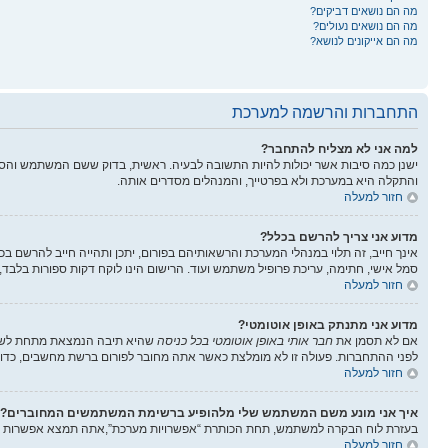
מה הם נושאים דביקים?
מה הם נושאים נעולים?
מה הם אייקונים לנושא?
התחברות והרשמה למערכת
למה אני לא מצליח להתחבר?
ישנן כמה סיבות אשר יכולות להיות התשובה לבעיה. ראשית, בדוק ששם המשתמש והס
והתקלה היא במערכת ולא בפרטייך, והמנהלים מסדרים אותה.
חזור למעלה
מדוע אני צריך להרשם בכלל?
אינך חייב, זה תלוי במנהלי המערכת והרשאותיהם בפורום, יתכן ותהייה חייב להרשם בכ
סמל אישי, חתימה, עריכת פרופיל משתמש ועוד. הרישום הינו לוקח דקות ספורות בלבד,
חזור למעלה
מדוע אני מתנתק באופן אוטומטי?
אם לא תסמן את
חבר אותי באופן אוטומטי בכל כניסה
שהיא תיבה הנמצאת מתחת לשדות
לפני ההתחברות. פעולה זו לא מומלצת כאשר אתה מחובר לפורום ברשת מחשבים, כדוג
חזור למעלה
איך אני מונע משם המשתמש שלי מלהופיע ברשימת המשתמשים המחוברים?
בעזרת לוח הבקרה למשתמש, תחת הכותרת “אפשרויות מערכת”,אתה תמצא אפשרות
חזור למעלה