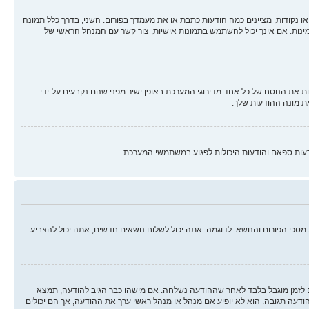
ו נקודות, מציינים כמה הודעות כתבת או את מעמדך בפורום. השני, בדרך כלל תמונה
מינות. אם אינך יכול להשתמש בתמונות אישיות, צור קשר עם המנהל הראשי של
 את הנוסח של כל אחד מדירוגי המערכת באופן ישיר מפני שהם נקבעים על-ידי
ת מונה ההודעות שלך.
עות ספאם והודעות היכולות לפגוע במשתמשי המערכת.
סכי הפורום והנושא. לדוגמה: אתה יכול לשלוח נושאים חדשים, אתה יכול להצביע
ים לזמן מוגבל בלבד לאחר שההודעה נשלחה. אם מישהו כבר הגיב להודעה, תמצא
ה תגובה. הוא לא יופיע אם מנהל או מנהל ראשי ערך את ההודעה, אך הם יכולים