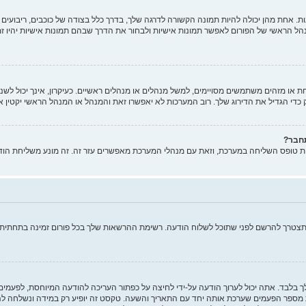
 אחת מהן יכולה להיות תמונה הקשורה לדרגה שלך, בדרך כלל בצודה של כוכבים, ריבועים א
הל הראשי של הפורום לאפשר תמונות אישיות ולבחור את הדרך שבהם תמונות אישיות יהיו ז
ו מזהים משתמשים מסויימים, למשל מנהלים או מנהלים ראשיים. כעיקרון, אינך יכול לשנות
די הגדיל את הדירוג שלך. רוב המערכות לא יאפשרו זאת והמנהל או המנהל הראשי יקטין א
תחבר?
ות טופס השליחה במערכת, וזאת עם מנהלי המערכת מאפשרים עזר זה. זה מונע משליחת הוד
ותצטרך להרשם לפני שתוכל לשלוח הודעה. רשימת ההרשאות שלך בכל פורום זמינה בתחתית מ
ך בלבד. אתה יכול לערוך הודעה על-ידי לחיצה על כפתור העריכה להודעה המיוחסת, לפעמ
ר הפעמים שערכת אותה יחד עם התאריך והשעה. טקסט זה יופיע רק במידה ונשלחה להודע