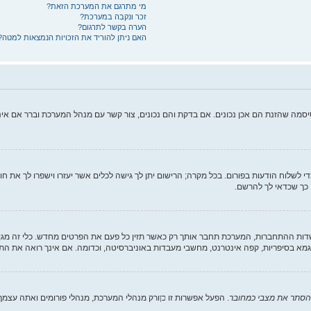
מי מתרגם את המערכת הזאת?
זכר ונקבה במערכת?
הערה בקשר לתרגום?
האם ניתן להוריד את הזכויות הנמצאות למטה?
יסמה שהזנת הם אכן נכונים. אם בדקת והם נכונים, צור קשר עם מנהל המערכת וברר אם א
די לשלוח הודעות בפורום. בכל מקרה; הרישום יתן לך גישה לכלים אשר יעזרו וישפרו לך את ח
 כך שכדאי לך להרשם.
 ההתחברות, המערכת תחבר אותך רק כאשר תזין כל פעם את הפרטים מחדש. כלי זה מגן 
מא בסיפריות, קפה אינטרנט, מחשבי מעבדות באוניברסיטה, וכדומה. אם אינך רואה את הת
הסתר את מצבי כמחובר
. הפעל אפשרות זו
כן
ורק מנהלי המערכת, מנהלי פורומים ואתה עצמ