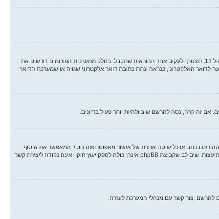
ראשית, בדוק את שם המשתמש והסיסמה שהזנת. אם הם נכונים, אז כנראה ואת מהדברים הבאים קרה. אם מערכת ה COPPA פועלת במערכת ובהרשמה סימנת שאתה מתחת לגיל 13, תצטרך לעקוב אחר ההוראות שתקבל. בחלק ממערכות הפורומים דורשים את
ה לדואר האלקטרוני, כנראה ונתת כתובת דואר אלקטרוני שגויה או שמערכת הדואר
אם זה קרה, נסה להרשם שוב ולהיות יותר פעיל בדיונים.
 הילד של 1998, הוא חוק בארצות הברית הדורש מאתרים ברשת אשר יכולים לאסוף מידע מקטינים מתחת לגיל 13 לדרוש הסכמה מההורים בכתב או כל שיטה אחרת של אישור מאפוטרופוס חוקי, המאפשר את איסוף
פרטי הזיהוי האישיים מקטין מתחת לגיל 14 13. אם אינך בטוח אם חוק זה חל לגביך בתור מישהו המנסה להרשם או לאתר אשר אליו אתה מנסה להרשם, צור קשר עם יועץ חוקי להתיעצות. שים לב שקבוצת phpBB אינה יכולה לספק יעוץ חוקי ואינה נקודה ליצירת קשר