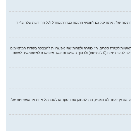
ימה שלך. אתה יכול גם להוסיף חתימה כברירת מחדל לכל ההודעות שלך על-ידי
אימות ליצירת סקרים. הזן כותרת ולפחות שתי אפשרויות להצבעה בשדות המתאימים
וודא שכל אפשרות בשורה נפרדת בתיבת הטקסט. אתה יכול גם לקבוע את מספר האפשרויות אשר משתמשים יכולים לבחור במשך ההצבעה תחת “אפשרויות לכל משתמש”, זמן הגבלה לסקר בימים (0 לצמיתות) ולבסוף האפשרות אשר מאפשרת למשתמשים לשנות
א. אם אף אחד לא הצביע, ניתן למחוק את הסקר או לשנות כל אחת מהאפשרויות שלו.