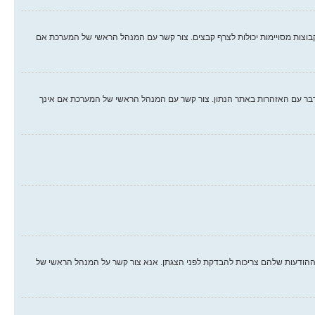
קבוצות מסויימות יכולות לצרף קבצים. צור קשר עם המנהל הראשי של המערכת אם
לו. אם עברת על חוק, יתכן וקיבלת אזהרה. שים לב כי זוהי החלטת המנהל הראשי של המערכת, וקבוצת phpBB לא יכולה לעשות דבר עם האזהרות באתר הנתון. צור קשר עם המנהל הראשי של המערכת אם אינך
הודעות שלהם צריכות להבדקת לפני הצגתן. אנא צור קשר על המנהל הראשי של