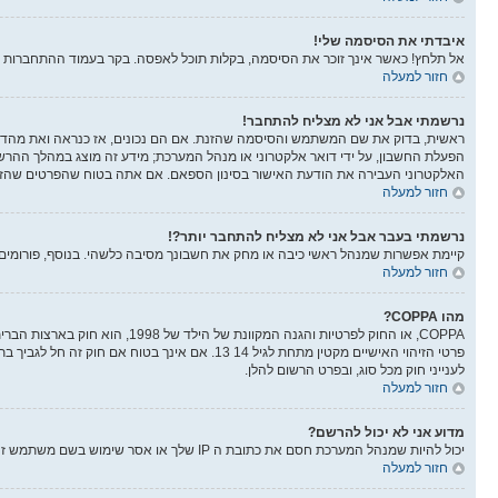
איבדתי את הסיסמה שלי!
אל תלחץ! כאשר אינך זוכר את הסיסמה, בקלות תוכל לאפסה. בקר בעמוד ההתחברות 
חזור למעלה
נרשמתי אבל אני לא מצליח להתחבר!
הפעלת החשבון, על ידי דואר אלקטרוני או מנהל המערכת; מידע זה מוצג במהלך ההר
האלקטרוני העבירה את הודעת האישור בסינון הספאם. אם אתה בטוח שהפרטים שהזנת 
חזור למעלה
נרשמתי בעבר אבל אני לא מצליח להתחבר יותר?!
קיימת אפשרות שמנהל ראשי כיבה או מחק את חשבונך מסיבה כלשהי. בנוסף, פורומים ר
חזור למעלה
מהו COPPA?
לענייני חוק מכל סוג, ובפרט הרשום להלן.
חזור למעלה
מדוע אני לא יכול להרשם?
יכול להיות שמנהל המערכת חסם את כתובת ה IP שלך או אסר שימוש בשם משתמש זה. בנוסף מנהל המערכת יכול להפסיק את ההרשמה למערכת ובכך למנוע ממשתמשים חדשים להרשם. צור קשר עם מנהלי המערכת לעזרה.
חזור למעלה