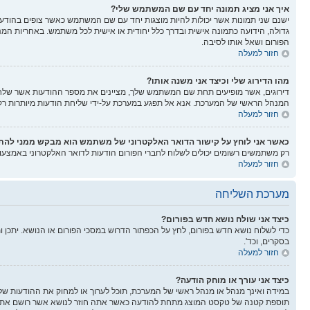
איך אני מציג תמונה יחד עם שם המשתמש שלי?
ישנם שני תמונות אשר יכולות להיות מוצגות יחד עם שם המשתמש כאשר צופים בהודעות.
גדולה, הידועה כתמונה אישית ובדרך כלל יחודית או אישית לכל משתמש. באחריות המנ
הפורום ושאל אותו לסיבה.
חזור למעלה
מהו הדירוג שלי וכיצד אני משנה אותו?
דירוגים, אשר מופיעים תחת שם המשתמש שלך, מציינים את מספר ההודעות אשר שלחת א
המנהל הראשי של המערכת. אנא אל תפגע במערכת על-ידי שליחת הודעות מיותרות רק כ
חזור למעלה
כאשר אני לוחץ על קישור הדואר האלקטרוני של משתמש הוא מבקש ממני לה
רק משתמשים רשומים יכולים לשלוח לחברי הפורום הודעות לדואר האלקטרוני באמצע
חזור למעלה
מערכת השליחה
כיצד אני שולח נושא חדש בפורום?
כדי לשלוח נושא חדש בפורום, לחץ על הכפתור הדרוש במסכי הפורום או הנושא. יתכן 
בסקרים, וכד'.
חזור למעלה
כיצד אני עורך או מוחק הודעה?
במידה ואינך מנהל או מנהל ראשי של המערכת, תוכל לערוך או למחוק את ההודעות של
תוספת קטנה של טקסט המוצג מתחת להודעה כאשר אתה חוזר לנושא אשר רושם את מספ