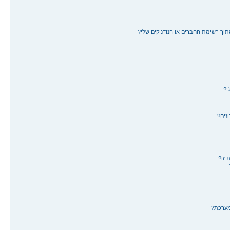
תוך רשימת החברים או הנודניקים שלי?
י?
נים?
 זו?
מערכת?