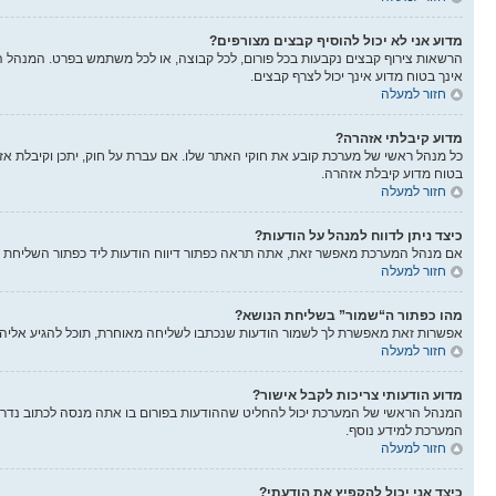
מדוע אני לא יכול להוסיף קבצים מצורפים?
הרשאות צירוף קבצים נקבעות בכל פורום, לכל קבוצה, או לכל משתמש בפרט. המנהל הר
אינך בטוח מדוע אינך יכול לצרף קבצים.
חזור למעלה
מדוע קיבלתי אזהרה?
בטוח מדוע קיבלת אזהרה.
חזור למעלה
כיצד ניתן לדווח למנהל על הודעות?
אם מנהל המערכת מאפשר זאת, אתה תראה כפתור דיווח הודעות ליד כפתור השליחת הוד
חזור למעלה
מהו כפתור ה“שמור” בשליחת הנושא?
אפשרות זאת מאפשרת לך לשמור הודעות שנכתבו לשליחה מאוחרת, תוכל להגיע אליה
חזור למעלה
מדוע הודעותי צריכות לקבל אישור?
המנהל הראשי של המערכת יכול להחליט שההודעות בפורום בו אתה מנסה לכתוב נדרש
המערכת למידע נוסף.
חזור למעלה
כיצד אני יכול להקפיץ את הודעתי?