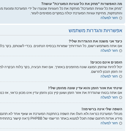
מה האפשרות “מחק את כל עוגיות המערכת” עושה?
“מחק את כל עוגיות המערכת” מוחקת את כל העוגיות שנוצרו על ידי המערכת ומונעת 
והתנתקות, מחיקת עוגיות המערכת יכולה במקרים מסוימים לעזור.
חזור למעלה
אפשרויות והגדרות משתמש
כיצד אני משנה את ההגדרות שלי?
אם אתה משתמש רשום, כל הגדרותיך שמורות בבסיס הנתונים. בכדי לשנותם, בקר בל
חזור למעלה
הזמנים אינם נכונים!
יכול להיות שהזמן המוצג שונה מהזמנים באזורך. אם זאת הבעיה, בקר בלוח הבקרה למשתמ
זה הזמן הנכון להרשם.
חזור למעלה
שינתי את אזור הזמן והוא עדין שונה מהזמן שלי!
אם אתה בטוח שהגדרת את אזור הזמן ושעון קיץ נכון והזמן עדין אינו מכוון כראוי, אז 
חזור למעלה
השפה שלי אינה ברשימה!
מנהלי המערכת כנראה ולא העלו את השפה בהתקנת המערכת או שאף אחד לא תרגם את
מידע אודות תירגום שפה תוכל למצוא באתר הרישמי של PHPBB (ראה קישור בתחתית הפורום).
חזור למעלה