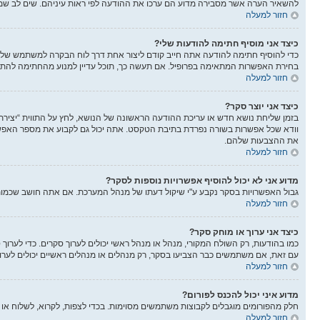
להשאיר הערה אשר מסבירה מדוע הם ערכו את ההודעה לפי ראות עיניהם. שים לב שמש
חזור למעלה
כיצד אני מוסיף חתימה להודעות שלי?
כדי להוסיף חתימה להודעה אתה חייב קודם ליצור אחת דרך לוח הבקרה למשתמש שלך
בחירת האפשרות המתאימה בפרופיל. אם תעשה כך, תוכל עדיין למנוע מהחתימה להתוו
חזור למעלה
כיצד אני יוצר סקר?
בזמן שליחת נושא חדש או עריכת ההודעה הראשונה של הנושא, לחץ על התווית “יציר
את ההצבעות שלהם.
חזור למעלה
מדוע אני לא יכול להוסיף אפשרויות נוספות לסקר?
גבול האפשרויות בסקר נקבע ע"י שיקול דעתו של מנהל המערכת. אם אתה חושב שכמו
חזור למעלה
כיצד אני ערוך או מוחק סקר?
כמו בהודעות, רק השולח המקורי, מנהל או מנהל ראשי יכולים לערוך סקרים. כדי לער
עם זאת, אם משתמשים כבר הצביעו בסקר, רק מנהלים או מנהלים ראשיים יכולים לער
חזור למעלה
מדוע איני יכול להכנס לפורום?
חלק מהפורומים מוגבלים לקבוצות משתמשים מסוימות. בכדי לצפות, לקרוא, לשלוח או 
חזור למעלה