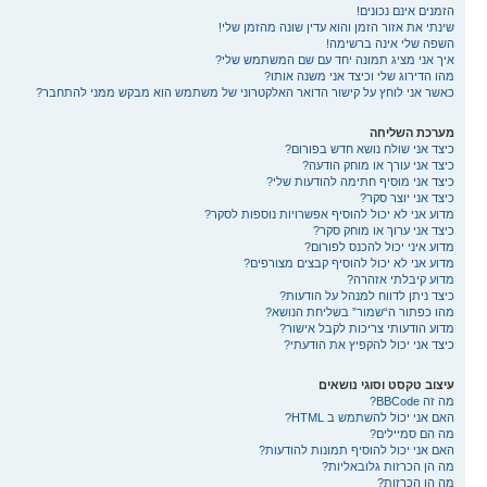
הזמנים אינם נכונים!
שינתי את אזור הזמן והוא עדין שונה מהזמן שלי!
השפה שלי אינה ברשימה!
איך אני מציג תמונה יחד עם שם המשתמש שלי?
מהו הדירוג שלי וכיצד אני משנה אותו?
כאשר אני לוחץ על קישור הדואר האלקטרוני של משתמש הוא מבקש ממני להתחבר?
מערכת השליחה
כיצד אני שולח נושא חדש בפורום?
כיצד אני עורך או מוחק הודעה?
כיצד אני מוסיף חתימה להודעות שלי?
כיצד אני יוצר סקר?
מדוע אני לא יכול להוסיף אפשרויות נוספות לסקר?
כיצד אני ערוך או מוחק סקר?
מדוע איני יכול להכנס לפורום?
מדוע אני לא יכול להוסיף קבצים מצורפים?
מדוע קיבלתי אזהרה?
כיצד ניתן לדווח למנהל על הודעות?
מהו כפתור ה“שמור” בשליחת הנושא?
מדוע הודעותי צריכות לקבל אישור?
כיצד אני יכול להקפיץ את הודעתי?
עיצוב טקסט וסוגי נושאים
מה זה BBCode?
האם אני יכול להשתמש ב HTML?
מה הם סמיילים?
האם אני יכול להוסיף תמונות להודעות?
מה הן הכרזות גלובאליות?
מה הן הכרזות?