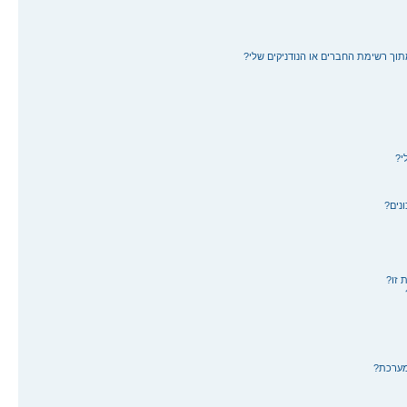
תוך רשימת החברים או הנודניקים שלי?
י?
נים?
 זו?
מערכת?