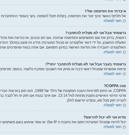
איבדתי את הסיסמה שלי!
אל תלחץ! כאשר אינך זוכר את הסיסמה, בקלות תוכל לאפסה. בקר בעמוד ההתחברות 
חזור למעלה
נרשמתי אבל אני לא מצליח להתחבר!
הפעלת החשבון, על ידי דואר אלקטרוני או מנהל המערכת; מידע זה מוצג במהלך ההר
האלקטרוני העבירה את הודעת האישור בסינון הספאם. אם אתה בטוח שהפרטים שהזנת 
חזור למעלה
נרשמתי בעבר אבל אני לא מצליח להתחבר יותר?!
קיימת אפשרות שמנהל ראשי כיבה או מחק את חשבונך מסיבה כלשהי. בנוסף, פורומים ר
חזור למעלה
מהו COPPA?
לענייני חוק מכל סוג, ובפרט הרשום להלן.
חזור למעלה
מדוע אני לא יכול להרשם?
יכול להיות שמנהל המערכת חסם את כתובת ה IP שלך או אסר שימוש בשם משתמש זה. בנוסף מנהל המערכת יכול להפסיק את ההרשמה למערכת ובכך למנוע ממשתמשים חדשים להרשם. צור קשר עם מנהלי המערכת לעזרה.
חזור למעלה