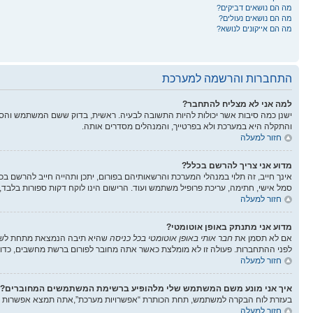
מה הם נושאים דביקים?
מה הם נושאים נעולים?
מה הם אייקונים לנושא?
התחברות והרשמה למערכת
למה אני לא מצליח להתחבר?
ישנן כמה סיבות אשר יכולות להיות התשובה לבעיה. ראשית, בדוק ששם המשתמש והס
והתקלה היא במערכת ולא בפרטייך, והמנהלים מסדרים אותה.
חזור למעלה
מדוע אני צריך להרשם בכלל?
אינך חייב, זה תלוי במנהלי המערכת והרשאותיהם בפורום, יתכן ותהייה חייב להרשם בכ
סמל אישי, חתימה, עריכת פרופיל משתמש ועוד. הרישום הינו לוקח דקות ספורות בלבד,
חזור למעלה
מדוע אני מתנתק באופן אוטומטי?
אם לא תסמן את
חבר אותי באופן אוטומטי בכל כניסה
שהיא תיבה הנמצאת מתחת לשדות
לפני ההתחברות. פעולה זו לא מומלצת כאשר אתה מחובר לפורום ברשת מחשבים, כדוג
חזור למעלה
איך אני מונע משם המשתמש שלי מלהופיע ברשימת המשתמשים המחוברים?
בעזרת לוח הבקרה למשתמש, תחת הכותרת “אפשרויות מערכת”,אתה תמצא אפשרות
חזור למעלה