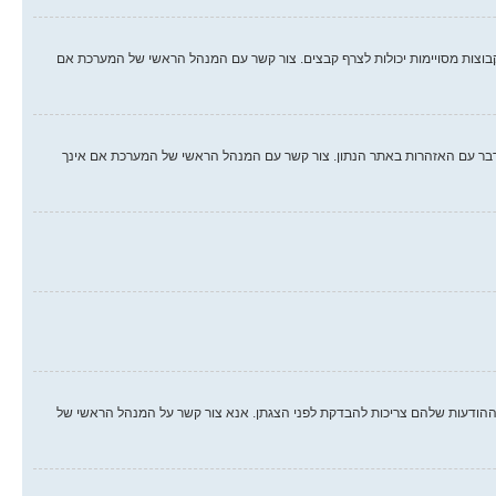
קבוצות מסויימות יכולות לצרף קבצים. צור קשר עם המנהל הראשי של המערכת אם
לו. אם עברת על חוק, יתכן וקיבלת אזהרה. שים לב כי זוהי החלטת המנהל הראשי של המערכת, וקבוצת phpBB לא יכולה לעשות דבר עם האזהרות באתר הנתון. צור קשר עם המנהל הראשי של המערכת אם אינך
הודעות שלהם צריכות להבדקת לפני הצגתן. אנא צור קשר על המנהל הראשי של