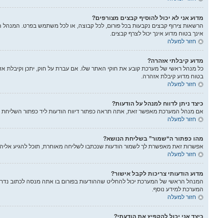
מדוע אני לא יכול להוסיף קבצים מצורפים?
הרשאות צירוף קבצים נקבעות בכל פורום, לכל קבוצה, או לכל משתמש בפרט. המנהל הר
אינך בטוח מדוע אינך יכול לצרף קבצים.
חזור למעלה
מדוע קיבלתי אזהרה?
בטוח מדוע קיבלת אזהרה.
חזור למעלה
כיצד ניתן לדווח למנהל על הודעות?
אם מנהל המערכת מאפשר זאת, אתה תראה כפתור דיווח הודעות ליד כפתור השליחת הוד
חזור למעלה
מהו כפתור ה“שמור” בשליחת הנושא?
אפשרות זאת מאפשרת לך לשמור הודעות שנכתבו לשליחה מאוחרת, תוכל להגיע אליה
חזור למעלה
מדוע הודעותי צריכות לקבל אישור?
המנהל הראשי של המערכת יכול להחליט שההודעות בפורום בו אתה מנסה לכתוב נדרש
המערכת למידע נוסף.
חזור למעלה
כיצד אני יכול להקפיץ את הודעתי?