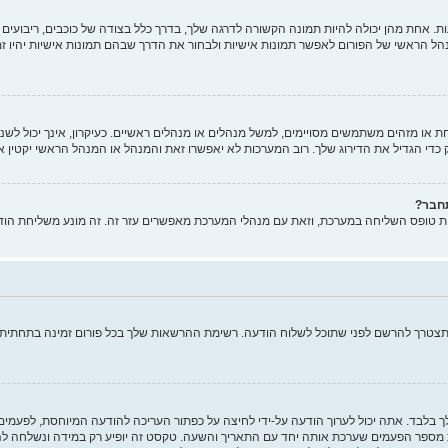
 אחת מהן יכולה להיות תמונה הקשורה לדרגה שלך, בדרך כלל בצודה של כוכבים, ריבועים א
הל הראשי של הפורום לאפשר תמונות אישיות ולבחור את הדרך שבהם תמונות אישיות יהיו ז
ו מזהים משתמשים מסויימים, למשל מנהלים או מנהלים ראשיים. כעיקרון, אינך יכול לשנות
די הגדיל את הדירוג שלך. רוב המערכות לא יאפשרו זאת והמנהל או המנהל הראשי יקטין א
תחבר?
ות טופס השליחה במערכת, וזאת עם מנהלי המערכת מאפשרים עזר זה. זה מונע משליחת הוד
ותצטרך להרשם לפני שתוכל לשלוח הודעה. רשימת ההרשאות שלך בכל פורום זמינה בתחתית מ
ך בלבד. אתה יכול לערוך הודעה על-ידי לחיצה על כפתור העריכה להודעה המיוחסת, לפעמ
ר הפעמים שערכת אותה יחד עם התאריך והשעה. טקסט זה יופיע רק במידה ונשלחה להודע