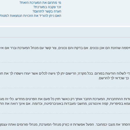
מי מתרגם את המערכת הזאת?
זכר ונקבה במערכת?
הערה בקשר לתרגום?
האם ניתן להוריד את הזכויות הנמצאות למטה?
יסמה שהזנת הם אכן נכונים. אם בדקת והם נכונים, צור קשר עם מנהל המערכת וברר אם א
די לשלוח הודעות בפורום. בכל מקרה; הרישום יתן לך גישה לכלים אשר יעזרו וישפרו לך את ח
 כך שכדאי לך להרשם.
 ההתחברות, המערכת תחבר אותך רק כאשר תזין כל פעם את הפרטים מחדש. כלי זה מגן 
מא בסיפריות, קפה אינטרנט, מחשבי מעבדות באוניברסיטה, וכדומה. אם אינך רואה את הת
הסתר את מצבי כמחובר
. הפעל אפשרות זו
כן
ורק מנהלי המערכת, מנהלי פורומים ואתה עצמ