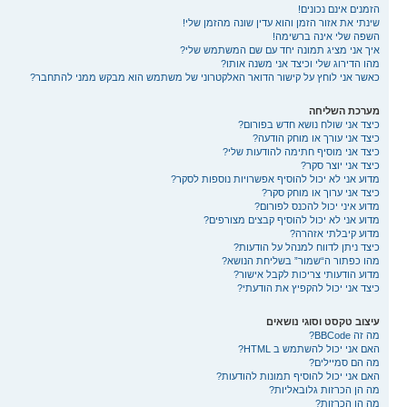
הזמנים אינם נכונים!
שינתי את אזור הזמן והוא עדין שונה מהזמן שלי!
השפה שלי אינה ברשימה!
איך אני מציג תמונה יחד עם שם המשתמש שלי?
מהו הדירוג שלי וכיצד אני משנה אותו?
כאשר אני לוחץ על קישור הדואר האלקטרוני של משתמש הוא מבקש ממני להתחבר?
מערכת השליחה
כיצד אני שולח נושא חדש בפורום?
כיצד אני עורך או מוחק הודעה?
כיצד אני מוסיף חתימה להודעות שלי?
כיצד אני יוצר סקר?
מדוע אני לא יכול להוסיף אפשרויות נוספות לסקר?
כיצד אני ערוך או מוחק סקר?
מדוע איני יכול להכנס לפורום?
מדוע אני לא יכול להוסיף קבצים מצורפים?
מדוע קיבלתי אזהרה?
כיצד ניתן לדווח למנהל על הודעות?
מהו כפתור ה“שמור” בשליחת הנושא?
מדוע הודעותי צריכות לקבל אישור?
כיצד אני יכול להקפיץ את הודעתי?
עיצוב טקסט וסוגי נושאים
מה זה BBCode?
האם אני יכול להשתמש ב HTML?
מה הם סמיילים?
האם אני יכול להוסיף תמונות להודעות?
מה הן הכרזות גלובאליות?
מה הן הכרזות?