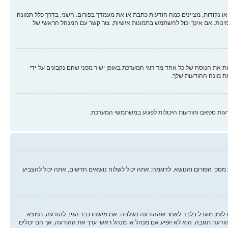
ו נקודות, מציינים כמה הודעות כתבת או את מעמדך בפורום. השני, בדרך כלל תמונה
מינות. אם אינך יכול להשתמש בתמונות אישיות, צור קשר עם המנהל הראשי של
 את הנוסח של כל אחד מדירוגי המערכת באופן ישיר מפני שהם נקבעים על-ידי
ת מונה ההודעות שלך.
עות ספאם והודעות היכולות לפגוע במשתמשי המערכת.
סכי הפורום והנושא. לדוגמה: אתה יכול לשלוח נושאים חדשים, אתה יכול להצביע
ים לזמן מוגבל בלבד לאחר שההודעה נשלחה. אם מישהו כבר הגיב להודעה, תמצא
ה תגובה. הוא לא יופיע אם מנהל או מנהל ראשי ערך את ההודעה, אך הם יכולים