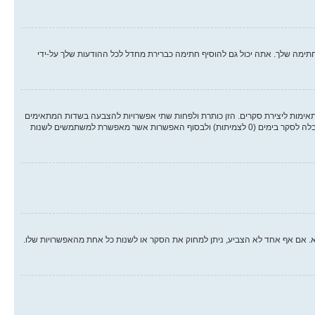
ימה שלך. אתה יכול גם להוסיף חתימה כברירת מחדל לכל ההודעות שלך על-ידי
אימות ליצירת סקרים. הזן כותרת ולפחות שתי אפשרויות להצבעה בשדות המתאימים
וודא שכל אפשרות בשורה נפרדת בתיבת הטקסט. אתה יכול גם לקבוע את מספר האפשרויות אשר משתמשים יכולים לבחור במשך ההצבעה תחת “אפשרויות לכל משתמש”, זמן הגבלה לסקר בימים (0 לצמיתות) ולבסוף האפשרות אשר מאפשרת למשתמשים לשנות
א. אם אף אחד לא הצביע, ניתן למחוק את הסקר או לשנות כל אחת מהאפשרויות שלו.