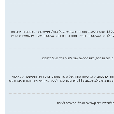
ראשית, בדוק את שם המשתמש והסיסמה שהזנת. אם הם נכונים, אז כנראה ואת מהדברים הבאים קרה. אם מערכת ה COPPA פועלת במערכת ובהרשמה סימנת שאתה מתחת לגיל 13, תצטרך לעקוב אחר ההוראות שתקבל. בחלק ממערכות הפורומים דורשים את
ה לדואר האלקטרוני, כנראה ונתת כתובת דואר אלקטרוני שגויה או שמערכת הדואר
אם זה קרה, נסה להרשם שוב ולהיות יותר פעיל בדיונים.
 הילד של 1998, הוא חוק בארצות הברית הדורש מאתרים ברשת אשר יכולים לאסוף מידע מקטינים מתחת לגיל 13 לדרוש הסכמה מההורים בכתב או כל שיטה אחרת של אישור מאפוטרופוס חוקי, המאפשר את איסוף
פרטי הזיהוי האישיים מקטין מתחת לגיל 14 13. אם אינך בטוח אם חוק זה חל לגביך בתור מישהו המנסה להרשם או לאתר אשר אליו אתה מנסה להרשם, צור קשר עם יועץ חוקי להתיעצות. שים לב שקבוצת phpBB אינה יכולה לספק יעוץ חוקי ואינה נקודה ליצירת קשר