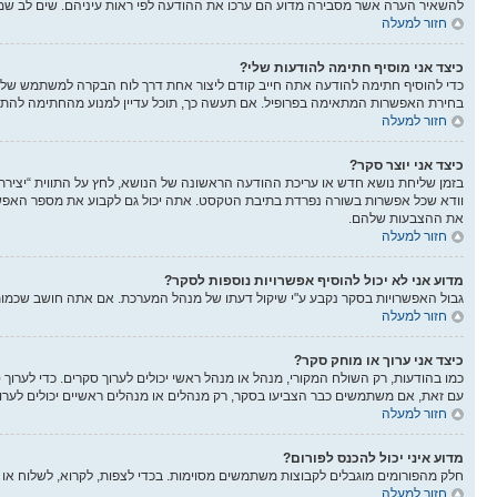
להשאיר הערה אשר מסבירה מדוע הם ערכו את ההודעה לפי ראות עיניהם. שים לב שמש
חזור למעלה
כיצד אני מוסיף חתימה להודעות שלי?
כדי להוסיף חתימה להודעה אתה חייב קודם ליצור אחת דרך לוח הבקרה למשתמש שלך
בחירת האפשרות המתאימה בפרופיל. אם תעשה כך, תוכל עדיין למנוע מהחתימה להתוו
חזור למעלה
כיצד אני יוצר סקר?
בזמן שליחת נושא חדש או עריכת ההודעה הראשונה של הנושא, לחץ על התווית “יציר
את ההצבעות שלהם.
חזור למעלה
מדוע אני לא יכול להוסיף אפשרויות נוספות לסקר?
גבול האפשרויות בסקר נקבע ע"י שיקול דעתו של מנהל המערכת. אם אתה חושב שכמו
חזור למעלה
כיצד אני ערוך או מוחק סקר?
כמו בהודעות, רק השולח המקורי, מנהל או מנהל ראשי יכולים לערוך סקרים. כדי לער
עם זאת, אם משתמשים כבר הצביעו בסקר, רק מנהלים או מנהלים ראשיים יכולים לער
חזור למעלה
מדוע איני יכול להכנס לפורום?
חלק מהפורומים מוגבלים לקבוצות משתמשים מסוימות. בכדי לצפות, לקרוא, לשלוח או 
חזור למעלה