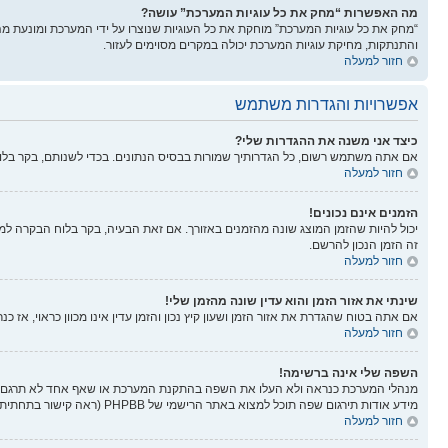
מה האפשרות “מחק את כל עוגיות המערכת” עושה?
“מחק את כל עוגיות המערכת” מוחקת את כל העוגיות שנוצרו על ידי המערכת ומונעת 
והתנתקות, מחיקת עוגיות המערכת יכולה במקרים מסוימים לעזור.
חזור למעלה
אפשרויות והגדרות משתמש
כיצד אני משנה את ההגדרות שלי?
אם אתה משתמש רשום, כל הגדרותיך שמורות בבסיס הנתונים. בכדי לשנותם, בקר בל
חזור למעלה
הזמנים אינם נכונים!
יכול להיות שהזמן המוצג שונה מהזמנים באזורך. אם זאת הבעיה, בקר בלוח הבקרה למשתמ
זה הזמן הנכון להרשם.
חזור למעלה
שינתי את אזור הזמן והוא עדין שונה מהזמן שלי!
אם אתה בטוח שהגדרת את אזור הזמן ושעון קיץ נכון והזמן עדין אינו מכוון כראוי, אז 
חזור למעלה
השפה שלי אינה ברשימה!
מנהלי המערכת כנראה ולא העלו את השפה בהתקנת המערכת או שאף אחד לא תרגם את
מידע אודות תירגום שפה תוכל למצוא באתר הרישמי של PHPBB (ראה קישור בתחתית הפורום).
חזור למעלה