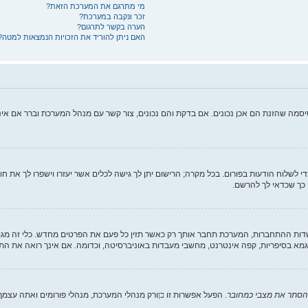
מי מתרגם את המערכת הזאת?
זכר ונקבה במערכת?
הערה בקשר לתרגום?
האם ניתן להוריד את הזכויות הנמצאות למטה?
יסמה שהזנת הם אכן נכונים. אם בדקת והם נכונים, צור קשר עם מנהל המערכת וברר אם א
די לשלוח הודעות בפורום. בכל מקרה; הרישום יתן לך גישה לכלים אשר יעזרו וישפרו לך את ח
 כך שכדאי לך להרשם.
 ההתחברות, המערכת תחבר אותך רק כאשר תזין כל פעם את הפרטים מחדש. כלי זה מגן 
מא בסיפריות, קפה אינטרנט, מחשבי מעבדות באוניברסיטה, וכדומה. אם אינך רואה את הת
הסתר את מצבי כמחובר
. הפעל אפשרות זו
כן
ורק מנהלי המערכת, מנהלי פורומים ואתה עצמ