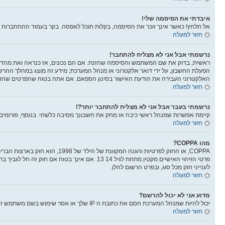
איבדתי את הסיסמה שלי!
אל תלחץ! כאשר אינך זוכר את הסיסמה, בקלות תוכל לאפסה. בקר בעמוד ההתחברות 
חזור למעלה
נרשמתי אבל אני לא מצליח להתחבר!
הפעלת החשבון, על ידי דואר אלקטרוני או מנהל המערכת; מידע זה מוצג במהלך ההר
האלקטרוני העבירה את הודעת האישור בסינון הספאם. אם אתה בטוח שהפרטים שהזנת 
חזור למעלה
נרשמתי בעבר אבל אני לא מצליח להתחבר יותר?!
קיימת אפשרות שמנהל ראשי כיבה או מחק את חשבונך מסיבה כלשהי. בנוסף, פורומים ר
חזור למעלה
מהו COPPA?
לענייני חוק מכל סוג, ובפרט הרשום להלן.
חזור למעלה
מדוע אני לא יכול להרשם?
יכול להיות שמנהל המערכת חסם את כתובת ה IP שלך או אסר שימוש בשם משתמש זה. בנוסף מנהל המערכת יכול להפסיק את ההרשמה למערכת ובכך למנוע ממשתמשים חדשים להרשם. צור קשר עם מנהלי המערכת לעזרה.
חזור למעלה