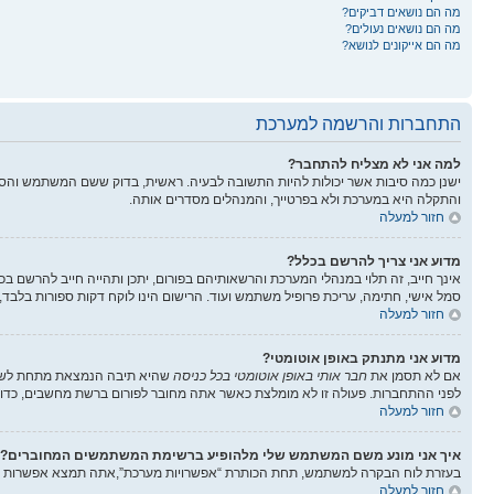
מה הם נושאים דביקים?
מה הם נושאים נעולים?
מה הם אייקונים לנושא?
התחברות והרשמה למערכת
למה אני לא מצליח להתחבר?
ישנן כמה סיבות אשר יכולות להיות התשובה לבעיה. ראשית, בדוק ששם המשתמש והס
והתקלה היא במערכת ולא בפרטייך, והמנהלים מסדרים אותה.
חזור למעלה
מדוע אני צריך להרשם בכלל?
אינך חייב, זה תלוי במנהלי המערכת והרשאותיהם בפורום, יתכן ותהייה חייב להרשם בכ
סמל אישי, חתימה, עריכת פרופיל משתמש ועוד. הרישום הינו לוקח דקות ספורות בלבד,
חזור למעלה
מדוע אני מתנתק באופן אוטומטי?
אם לא תסמן את
חבר אותי באופן אוטומטי בכל כניסה
שהיא תיבה הנמצאת מתחת לשדות
לפני ההתחברות. פעולה זו לא מומלצת כאשר אתה מחובר לפורום ברשת מחשבים, כדוג
חזור למעלה
איך אני מונע משם המשתמש שלי מלהופיע ברשימת המשתמשים המחוברים?
בעזרת לוח הבקרה למשתמש, תחת הכותרת “אפשרויות מערכת”,אתה תמצא אפשרות
חזור למעלה