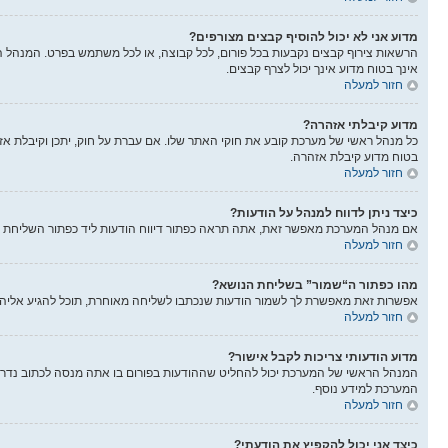
מדוע אני לא יכול להוסיף קבצים מצורפים?
הרשאות צירוף קבצים נקבעות בכל פורום, לכל קבוצה, או לכל משתמש בפרט. המנהל הר
אינך בטוח מדוע אינך יכול לצרף קבצים.
חזור למעלה
מדוע קיבלתי אזהרה?
בטוח מדוע קיבלת אזהרה.
חזור למעלה
כיצד ניתן לדווח למנהל על הודעות?
אם מנהל המערכת מאפשר זאת, אתה תראה כפתור דיווח הודעות ליד כפתור השליחת הוד
חזור למעלה
מהו כפתור ה“שמור” בשליחת הנושא?
אפשרות זאת מאפשרת לך לשמור הודעות שנכתבו לשליחה מאוחרת, תוכל להגיע אליה
חזור למעלה
מדוע הודעותי צריכות לקבל אישור?
המנהל הראשי של המערכת יכול להחליט שההודעות בפורום בו אתה מנסה לכתוב נדרש
המערכת למידע נוסף.
חזור למעלה
כיצד אני יכול להקפיץ את הודעתי?