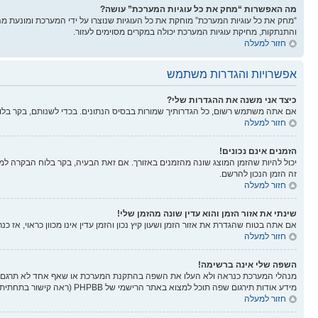
מה האפשרות “מחק את כל עוגיות המערכת” עושה?
“מחק את כל עוגיות המערכת” מוחקת את כל העוגיות שנוצרו על ידי המערכת ומונעת 
והתנתקות, מחיקת עוגיות המערכת יכולה במקרים מסוימים לעזור.
חזור למעלה
אפשרויות והגדרות משתמש
כיצד אני משנה את ההגדרות שלי?
אם אתה משתמש רשום, כל הגדרותיך שמורות בבסיס הנתונים. בכדי לשנותם, בקר בל
חזור למעלה
הזמנים אינם נכונים!
יכול להיות שהזמן המוצג שונה מהזמנים באזורך. אם זאת הבעיה, בקר בלוח הבקרה למשתמ
זה הזמן הנכון להרשם.
חזור למעלה
שינתי את אזור הזמן והוא עדין שונה מהזמן שלי!
אם אתה בטוח שהגדרת את אזור הזמן ושעון קיץ נכון והזמן עדין אינו מכוון כראוי, אז 
חזור למעלה
השפה שלי אינה ברשימה!
מנהלי המערכת כנראה ולא העלו את השפה בהתקנת המערכת או שאף אחד לא תרגם את
מידע אודות תירגום שפה תוכל למצוא באתר הרישמי של PHPBB (ראה קישור בתחתית הפורום).
חזור למעלה