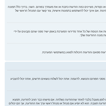
ו נקודות, מציינים כמה הודעות כתבת או את מעמדך בפורום. השני, בדרך כלל תמונה
מינות. אם אינך יכול להשתמש בתמונות אישיות, צור קשר עם המנהל הראשי של
 את הנוסח של כל אחד מדירוגי המערכת באופן ישיר מפני שהם נקבעים על-ידי
ת מונה ההודעות שלך.
עות ספאם והודעות היכולות לפגוע במשתמשי המערכת.
סכי הפורום והנושא. לדוגמה: אתה יכול לשלוח נושאים חדשים, אתה יכול להצביע
ים לזמן מוגבל בלבד לאחר שההודעה נשלחה. אם מישהו כבר הגיב להודעה, תמצא
ה תגובה. הוא לא יופיע אם מנהל או מנהל ראשי ערך את ההודעה, אך הם יכולים