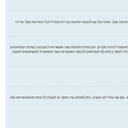
ימה שלך. אתה יכול גם להוסיף חתימה כברירת מחדל לכל ההודעות שלך על-ידי
אימות ליצירת סקרים. הזן כותרת ולפחות שתי אפשרויות להצבעה בשדות המתאימים
וודא שכל אפשרות בשורה נפרדת בתיבת הטקסט. אתה יכול גם לקבוע את מספר האפשרויות אשר משתמשים יכולים לבחור במשך ההצבעה תחת “אפשרויות לכל משתמש”, זמן הגבלה לסקר בימים (0 לצמיתות) ולבסוף האפשרות אשר מאפשרת למשתמשים לשנות
א. אם אף אחד לא הצביע, ניתן למחוק את הסקר או לשנות כל אחת מהאפשרויות שלו.