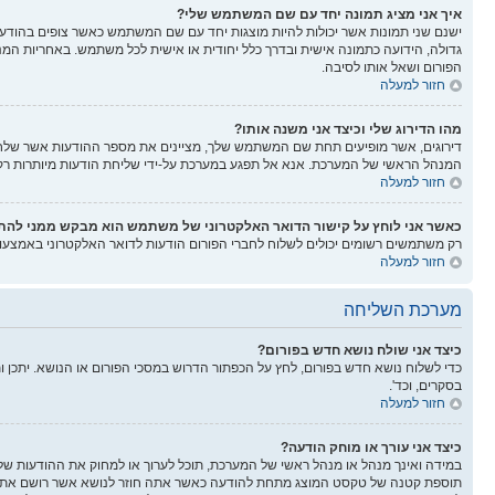
איך אני מציג תמונה יחד עם שם המשתמש שלי?
ישנם שני תמונות אשר יכולות להיות מוצגות יחד עם שם המשתמש כאשר צופים בהודעות.
גדולה, הידועה כתמונה אישית ובדרך כלל יחודית או אישית לכל משתמש. באחריות המנ
הפורום ושאל אותו לסיבה.
חזור למעלה
מהו הדירוג שלי וכיצד אני משנה אותו?
דירוגים, אשר מופיעים תחת שם המשתמש שלך, מציינים את מספר ההודעות אשר שלחת א
המנהל הראשי של המערכת. אנא אל תפגע במערכת על-ידי שליחת הודעות מיותרות רק כ
חזור למעלה
כאשר אני לוחץ על קישור הדואר האלקטרוני של משתמש הוא מבקש ממני לה
רק משתמשים רשומים יכולים לשלוח לחברי הפורום הודעות לדואר האלקטרוני באמצע
חזור למעלה
מערכת השליחה
כיצד אני שולח נושא חדש בפורום?
כדי לשלוח נושא חדש בפורום, לחץ על הכפתור הדרוש במסכי הפורום או הנושא. יתכן 
בסקרים, וכד'.
חזור למעלה
כיצד אני עורך או מוחק הודעה?
במידה ואינך מנהל או מנהל ראשי של המערכת, תוכל לערוך או למחוק את ההודעות של
תוספת קטנה של טקסט המוצג מתחת להודעה כאשר אתה חוזר לנושא אשר רושם את מספ