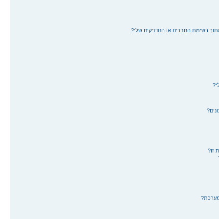
תוך רשימת החברים או הנודניקים שלי?
י?
נים?
 זו?
מערכת?