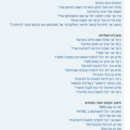
הזמנים אינם נכונים!
שינתי את אזור הזמן והוא עדין שונה מהזמן שלי!
השפה שלי אינה ברשימה!
איך אני מציג תמונה יחד עם שם המשתמש שלי?
מהו הדירוג שלי וכיצד אני משנה אותו?
כאשר אני לוחץ על קישור הדואר האלקטרוני של משתמש הוא מבקש ממני להתחבר?
מערכת השליחה
כיצד אני שולח נושא חדש בפורום?
כיצד אני עורך או מוחק הודעה?
כיצד אני מוסיף חתימה להודעות שלי?
כיצד אני יוצר סקר?
מדוע אני לא יכול להוסיף אפשרויות נוספות לסקר?
כיצד אני ערוך או מוחק סקר?
מדוע איני יכול להכנס לפורום?
מדוע אני לא יכול להוסיף קבצים מצורפים?
מדוע קיבלתי אזהרה?
כיצד ניתן לדווח למנהל על הודעות?
מהו כפתור ה“שמור” בשליחת הנושא?
מדוע הודעותי צריכות לקבל אישור?
כיצד אני יכול להקפיץ את הודעתי?
עיצוב טקסט וסוגי נושאים
מה זה BBCode?
האם אני יכול להשתמש ב HTML?
מה הם סמיילים?
האם אני יכול להוסיף תמונות להודעות?
מה הן הכרזות גלובאליות?
מה הן הכרזות?