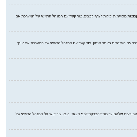
קבוצות מסויימות יכולות לצרף קבצים. צור קשר עם המנהל הראשי של המערכת אם
לו. אם עברת על חוק, יתכן וקיבלת אזהרה. שים לב כי זוהי החלטת המנהל הראשי של המערכת, וקבוצת phpBB לא יכולה לעשות דבר עם האזהרות באתר הנתון. צור קשר עם המנהל הראשי של המערכת אם אינך
הודעות שלהם צריכות להבדקת לפני הצגתן. אנא צור קשר על המנהל הראשי של