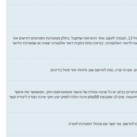
ראשית, בדוק את שם המשתמש והסיסמה שהזנת. אם הם נכונים, אז כנראה ואת מהדברים הבאים קרה. אם מערכת ה COPPA פועלת במערכת ובהרשמה סימנת שאתה מתחת לגיל 13, תצטרך לעקוב אחר ההוראות שתקבל. בחלק ממערכות הפורומים דורשים את
ה לדואר האלקטרוני, כנראה ונתת כתובת דואר אלקטרוני שגויה או שמערכת הדואר
אם זה קרה, נסה להרשם שוב ולהיות יותר פעיל בדיונים.
 הילד של 1998, הוא חוק בארצות הברית הדורש מאתרים ברשת אשר יכולים לאסוף מידע מקטינים מתחת לגיל 13 לדרוש הסכמה מההורים בכתב או כל שיטה אחרת של אישור מאפוטרופוס חוקי, המאפשר את איסוף
פרטי הזיהוי האישיים מקטין מתחת לגיל 14 13. אם אינך בטוח אם חוק זה חל לגביך בתור מישהו המנסה להרשם או לאתר אשר אליו אתה מנסה להרשם, צור קשר עם יועץ חוקי להתיעצות. שים לב שקבוצת phpBB אינה יכולה לספק יעוץ חוקי ואינה נקודה ליצירת קשר