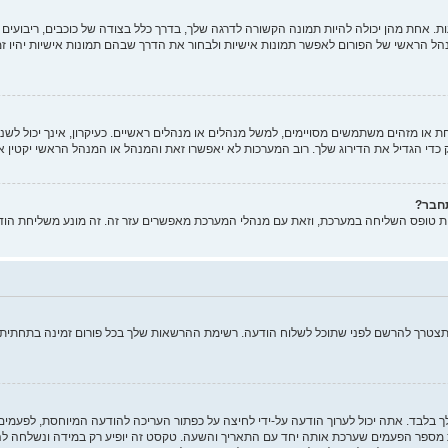
 אחת מהן יכולה להיות תמונה הקשורה לדרגה שלך, בדרך כלל בצודה של כוכבים, ריבועים א
הל הראשי של הפורום לאפשר תמונות אישיות ולבחור את הדרך שבהם תמונות אישיות יהיו ז
ו מזהים משתמשים מסויימים, למשל מנהלים או מנהלים ראשיים. כעיקרון, אינך יכול לשנות
די הגדיל את הדירוג שלך. רוב המערכות לא יאפשרו זאת והמנהל או המנהל הראשי יקטין א
תחבר?
ות טופס השליחה במערכת, וזאת עם מנהלי המערכת מאפשרים עזר זה. זה מונע משליחת הוד
ותצטרך להרשם לפני שתוכל לשלוח הודעה. רשימת ההרשאות שלך בכל פורום זמינה בתחתית מ
ך בלבד. אתה יכול לערוך הודעה על-ידי לחיצה על כפתור העריכה להודעה המיוחסת, לפעמ
ר הפעמים שערכת אותה יחד עם התאריך והשעה. טקסט זה יופיע רק במידה ונשלחה להודע