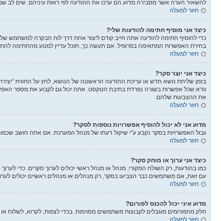
להשאיר הערה אשר מסבירה מדוע הם ערכו את ההודעה לפי ראות עיניהם. שים לב שמש
חזור למעלה
כיצד אני מוסיף חתימה להודעות שלי?
כדי להוסיף חתימה להודעה אתה חייב קודם ליצור אחת דרך לוח הבקרה למשתמש שלך
בחירת האפשרות המתאימה בפרופיל. אם תעשה כך, תוכל עדיין למנוע מהחתימה להתוו
חזור למעלה
כיצד אני יוצר סקר?
בזמן שליחת נושא חדש או עריכת ההודעה הראשונה של הנושא, לחץ על התווית “יציר
את ההצבעות שלהם.
חזור למעלה
מדוע אני לא יכול להוסיף אפשרויות נוספות לסקר?
גבול האפשרויות בסקר נקבע ע"י שיקול דעתו של מנהל המערכת. אם אתה חושב שכמו
חזור למעלה
כיצד אני ערוך או מוחק סקר?
כמו בהודעות, רק השולח המקורי, מנהל או מנהל ראשי יכולים לערוך סקרים. כדי לער
עם זאת, אם משתמשים כבר הצביעו בסקר, רק מנהלים או מנהלים ראשיים יכולים לער
חזור למעלה
מדוע איני יכול להכנס לפורום?
חלק מהפורומים מוגבלים לקבוצות משתמשים מסוימות. בכדי לצפות, לקרוא, לשלוח או 
חזור למעלה