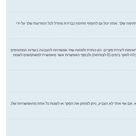
ימה שלך. אתה יכול גם להוסיף חתימה כברירת מחדל לכל ההודעות שלך על-ידי
אימות ליצירת סקרים. הזן כותרת ולפחות שתי אפשרויות להצבעה בשדות המתאימים
וודא שכל אפשרות בשורה נפרדת בתיבת הטקסט. אתה יכול גם לקבוע את מספר האפשרויות אשר משתמשים יכולים לבחור במשך ההצבעה תחת “אפשרויות לכל משתמש”, זמן הגבלה לסקר בימים (0 לצמיתות) ולבסוף האפשרות אשר מאפשרת למשתמשים לשנות
א. אם אף אחד לא הצביע, ניתן למחוק את הסקר או לשנות כל אחת מהאפשרויות שלו.