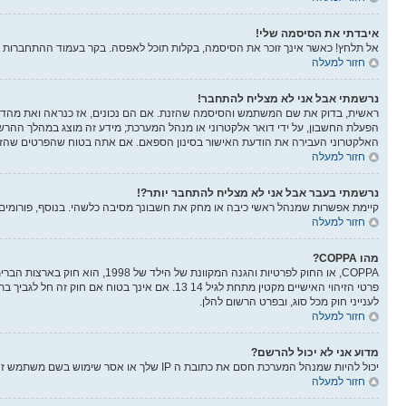
איבדתי את הסיסמה שלי!
אל תלחץ! כאשר אינך זוכר את הסיסמה, בקלות תוכל לאפסה. בקר בעמוד ההתחברות 
חזור למעלה
נרשמתי אבל אני לא מצליח להתחבר!
הפעלת החשבון, על ידי דואר אלקטרוני או מנהל המערכת; מידע זה מוצג במהלך ההר
האלקטרוני העבירה את הודעת האישור בסינון הספאם. אם אתה בטוח שהפרטים שהזנת 
חזור למעלה
נרשמתי בעבר אבל אני לא מצליח להתחבר יותר?!
קיימת אפשרות שמנהל ראשי כיבה או מחק את חשבונך מסיבה כלשהי. בנוסף, פורומים ר
חזור למעלה
מהו COPPA?
לענייני חוק מכל סוג, ובפרט הרשום להלן.
חזור למעלה
מדוע אני לא יכול להרשם?
יכול להיות שמנהל המערכת חסם את כתובת ה IP שלך או אסר שימוש בשם משתמש זה. בנוסף מנהל המערכת יכול להפסיק את ההרשמה למערכת ובכך למנוע ממשתמשים חדשים להרשם. צור קשר עם מנהלי המערכת לעזרה.
חזור למעלה