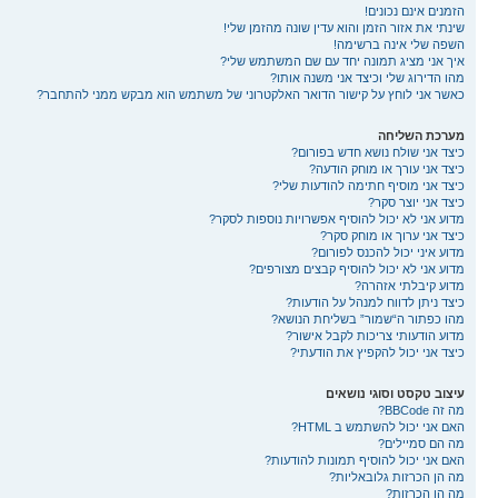
הזמנים אינם נכונים!
שינתי את אזור הזמן והוא עדין שונה מהזמן שלי!
השפה שלי אינה ברשימה!
איך אני מציג תמונה יחד עם שם המשתמש שלי?
מהו הדירוג שלי וכיצד אני משנה אותו?
כאשר אני לוחץ על קישור הדואר האלקטרוני של משתמש הוא מבקש ממני להתחבר?
מערכת השליחה
כיצד אני שולח נושא חדש בפורום?
כיצד אני עורך או מוחק הודעה?
כיצד אני מוסיף חתימה להודעות שלי?
כיצד אני יוצר סקר?
מדוע אני לא יכול להוסיף אפשרויות נוספות לסקר?
כיצד אני ערוך או מוחק סקר?
מדוע איני יכול להכנס לפורום?
מדוע אני לא יכול להוסיף קבצים מצורפים?
מדוע קיבלתי אזהרה?
כיצד ניתן לדווח למנהל על הודעות?
מהו כפתור ה“שמור” בשליחת הנושא?
מדוע הודעותי צריכות לקבל אישור?
כיצד אני יכול להקפיץ את הודעתי?
עיצוב טקסט וסוגי נושאים
מה זה BBCode?
האם אני יכול להשתמש ב HTML?
מה הם סמיילים?
האם אני יכול להוסיף תמונות להודעות?
מה הן הכרזות גלובאליות?
מה הן הכרזות?