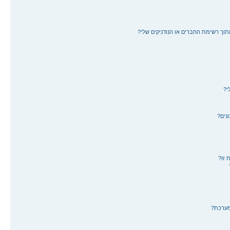
תוך רשימת החברים או הנודניקים שלי?
י?
נים?
 זו?
מערכת?