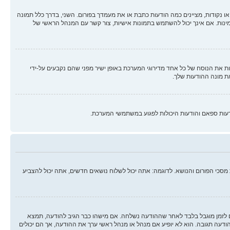
ו נקודות, מציינים כמה הודעות כתבת או את מעמדך בפורום. השני, בדרך כלל תמונה
מינות. אם אינך יכול להשתמש בתמונות אישיות, צור קשר עם המנהל הראשי של
 את הנוסח של כל אחד מדירוגי המערכת באופן ישיר מפני שהם נקבעים על-ידי
ת מונה ההודעות שלך.
עות ספאם והודעות היכולות לפגוע במשתמשי המערכת.
סכי הפורום והנושא. לדוגמה: אתה יכול לשלוח נושאים חדשים, אתה יכול להצביע
ים לזמן מוגבל בלבד לאחר שההודעה נשלחה. אם מישהו כבר הגיב להודעה, תמצא
ה תגובה. הוא לא יופיע אם מנהל או מנהל ראשי ערך את ההודעה, אך הם יכולים