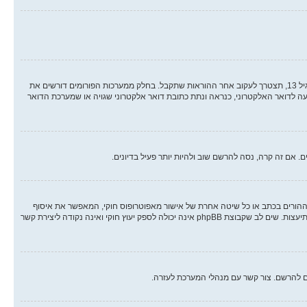
ראשית, בדוק את שם המשתמש והסיסמה שהזנת. אם הם נכונים, אז כנראה ואת מהדברים הבאים קרה. אם מערכת ה COPPA פועלת במערכת ובהרשמה סימנת שאתה מתחת לגיל 13, תצטרך לעקוב אחר ההוראות שתקבל. בחלק ממערכות הפורומים דורשים את
ה לדואר האלקטרוני, כנראה ונתת כתובת דואר אלקטרוני שגויה או שמערכת הדואר
אם זה קרה, נסה להרשם שוב ולהיות יותר פעיל בדיונים.
 הילד של 1998, הוא חוק בארצות הברית הדורש מאתרים ברשת אשר יכולים לאסוף מידע מקטינים מתחת לגיל 13 לדרוש הסכמה מההורים בכתב או כל שיטה אחרת של אישור מאפוטרופוס חוקי, המאפשר את איסוף
פרטי הזיהוי האישיים מקטין מתחת לגיל 14 13. אם אינך בטוח אם חוק זה חל לגביך בתור מישהו המנסה להרשם או לאתר אשר אליו אתה מנסה להרשם, צור קשר עם יועץ חוקי להתיעצות. שים לב שקבוצת phpBB אינה יכולה לספק יעוץ חוקי ואינה נקודה ליצירת קשר