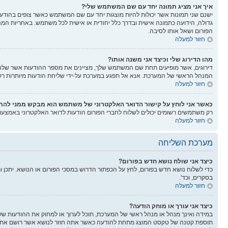
איך אני מציג תמונה יחד עם שם המשתמש שלי?
ישנם שני תמונות אשר יכולות להיות מוצגות יחד עם שם המשתמש כאשר צופים בהודעות.
גדולה, הידועה כתמונה אישית ובדרך כלל יחודית או אישית לכל משתמש. באחריות המנ
הפורום ושאל אותו לסיבה.
חזור למעלה
מהו הדירוג שלי וכיצד אני משנה אותו?
דירוגים, אשר מופיעים תחת שם המשתמש שלך, מציינים את מספר ההודעות אשר שלחת א
המנהל הראשי של המערכת. אנא אל תפגע במערכת על-ידי שליחת הודעות מיותרות רק כ
חזור למעלה
כאשר אני לוחץ על קישור הדואר האלקטרוני של משתמש הוא מבקש ממני לה
רק משתמשים רשומים יכולים לשלוח לחברי הפורום הודעות לדואר האלקטרוני באמצע
חזור למעלה
מערכת השליחה
כיצד אני שולח נושא חדש בפורום?
כדי לשלוח נושא חדש בפורום, לחץ על הכפתור הדרוש במסכי הפורום או הנושא. יתכן 
בסקרים, וכד'.
חזור למעלה
כיצד אני עורך או מוחק הודעה?
במידה ואינך מנהל או מנהל ראשי של המערכת, תוכל לערוך או למחוק את ההודעות של
תוספת קטנה של טקסט המוצג מתחת להודעה כאשר אתה חוזר לנושא אשר רושם את מספ