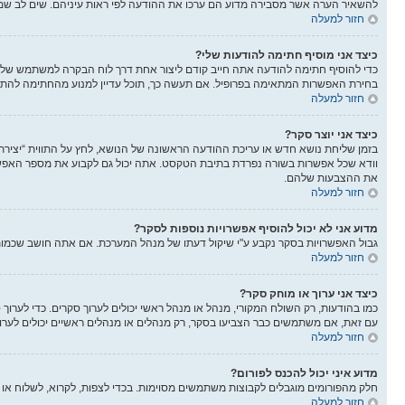
להשאיר הערה אשר מסבירה מדוע הם ערכו את ההודעה לפי ראות עיניהם. שים לב שמש
חזור למעלה
כיצד אני מוסיף חתימה להודעות שלי?
כדי להוסיף חתימה להודעה אתה חייב קודם ליצור אחת דרך לוח הבקרה למשתמש שלך
בחירת האפשרות המתאימה בפרופיל. אם תעשה כך, תוכל עדיין למנוע מהחתימה להתוו
חזור למעלה
כיצד אני יוצר סקר?
בזמן שליחת נושא חדש או עריכת ההודעה הראשונה של הנושא, לחץ על התווית “יציר
את ההצבעות שלהם.
חזור למעלה
מדוע אני לא יכול להוסיף אפשרויות נוספות לסקר?
גבול האפשרויות בסקר נקבע ע"י שיקול דעתו של מנהל המערכת. אם אתה חושב שכמו
חזור למעלה
כיצד אני ערוך או מוחק סקר?
כמו בהודעות, רק השולח המקורי, מנהל או מנהל ראשי יכולים לערוך סקרים. כדי לער
עם זאת, אם משתמשים כבר הצביעו בסקר, רק מנהלים או מנהלים ראשיים יכולים לער
חזור למעלה
מדוע איני יכול להכנס לפורום?
חלק מהפורומים מוגבלים לקבוצות משתמשים מסוימות. בכדי לצפות, לקרוא, לשלוח או 
חזור למעלה