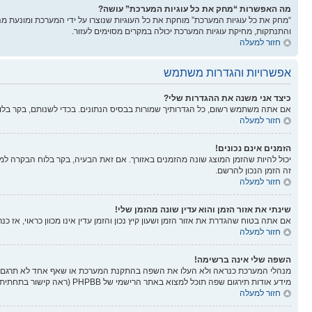
מה האפשרות “מחק את כל עוגיות המערכת” עושה?
“מחק את כל עוגיות המערכת” מוחקת את כל העוגיות שנוצרו על ידי המערכת ומונעת 
והתנתקות, מחיקת עוגיות המערכת יכולה במקרים מסוימים לעזור.
חזור למעלה
אפשרויות והגדרות משתמש
כיצד אני משנה את ההגדרות שלי?
אם אתה משתמש רשום, כל הגדרותיך שמורות בבסיס הנתונים. בכדי לשנותם, בקר בל
חזור למעלה
הזמנים אינם נכונים!
יכול להיות שהזמן המוצג שונה מהזמנים באזורך. אם זאת הבעיה, בקר בלוח הבקרה למשתמ
זה הזמן הנכון להרשם.
חזור למעלה
שינתי את אזור הזמן והוא עדין שונה מהזמן שלי!
אם אתה בטוח שהגדרת את אזור הזמן ושעון קיץ נכון והזמן עדין אינו מכוון כראוי, אז 
חזור למעלה
השפה שלי אינה ברשימה!
מנהלי המערכת כנראה ולא העלו את השפה בהתקנת המערכת או שאף אחד לא תרגם את
מידע אודות תירגום שפה תוכל למצוא באתר הרישמי של PHPBB (ראה קישור בתחתית הפורום).
חזור למעלה