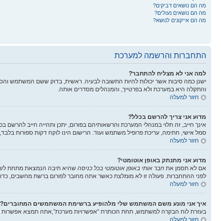
מה הם נושאים דביקים?
מה הם נושאים נעולים?
מה הם אייקונים לנושא?
התחברות והרשמה למערכת
למה אני לא מצליח להתחבר?
ישנן כמה סיבות אשר יכולות להיות התשובה לבעיה. ראשית, בדוק ששם המשתמש והס
והתקלה היא במערכת ולא בפרטייך, והמנהלים מסדרים אותה.
חזור למעלה
מדוע אני צריך להרשם בכלל?
אינך חייב, זה תלוי במנהלי המערכת והרשאותיהם בפורום, יתכן ותהייה חייב להרשם בכ
סמל אישי, חתימה, עריכת פרופיל משתמש ועוד. הרישום הינו לוקח דקות ספורות בלבד,
חזור למעלה
מדוע אני מתנתק באופן אוטומטי?
אם לא תסמן את
חבר אותי באופן אוטומטי בכל כניסה
שהיא תיבה הנמצאת מתחת לשדות
לפני ההתחברות. פעולה זו לא מומלצת כאשר אתה מחובר לפורום ברשת מחשבים, כדוג
חזור למעלה
איך אני מונע משם המשתמש שלי מלהופיע ברשימת המשתמשים המחוברים?
בעזרת לוח הבקרה למשתמש, תחת הכותרת “אפשרויות מערכת”,אתה תמצא אפשרות
חזור למעלה