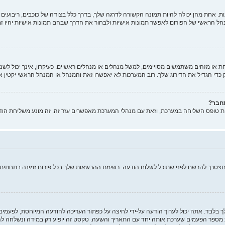
 אחת מהן יכולה להיות תמונה הקשורה לדרגה שלך, בדרך כלל בצודה של כוכבים, ריבועים א
הל הראשי של הפורום לאפשר תמונות אישיות ולבחור את הדרך שבהם תמונות אישיות יהיו ז
ו מזהים משתמשים מסויימים, למשל מנהלים או מנהלים ראשיים. כעיקרון, אינך יכול לשנות
די הגדיל את הדירוג שלך. רוב המערכות לא יאפשרו זאת והמנהל או המנהל הראשי יקטין א
תחבר?
ות טופס השליחה במערכת, וזאת עם מנהלי המערכת מאפשרים עזר זה. זה מונע משליחת הוד
ותצטרך להרשם לפני שתוכל לשלוח הודעה. רשימת ההרשאות שלך בכל פורום זמינה בתחתית מ
ך בלבד. אתה יכול לערוך הודעה על-ידי לחיצה על כפתור העריכה להודעה המיוחסת, לפעמ
ר הפעמים שערכת אותה יחד עם התאריך והשעה. טקסט זה יופיע רק במידה ונשלחה להודע