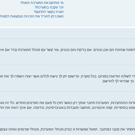
מי מתרגם את המערכת הזאת?
זכר ונקבה במערכת?
הערה בקשר לתרגום?
האם ניתן להוריד את הזכויות הנמצאות למטה?
יסמה שהזנת הם אכן נכונים. אם בדקת והם נכונים, צור קשר עם מנהל המערכת וברר אם א
די לשלוח הודעות בפורום. בכל מקרה; הרישום יתן לך גישה לכלים אשר יעזרו וישפרו לך את ח
 כך שכדאי לך להרשם.
 ההתחברות, המערכת תחבר אותך רק כאשר תזין כל פעם את הפרטים מחדש. כלי זה מגן 
מא בסיפריות, קפה אינטרנט, מחשבי מעבדות באוניברסיטה, וכדומה. אם אינך רואה את הת
הסתר את מצבי כמחובר
. הפעל אפשרות זו
כן
ורק מנהלי המערכת, מנהלי פורומים ואתה עצמ