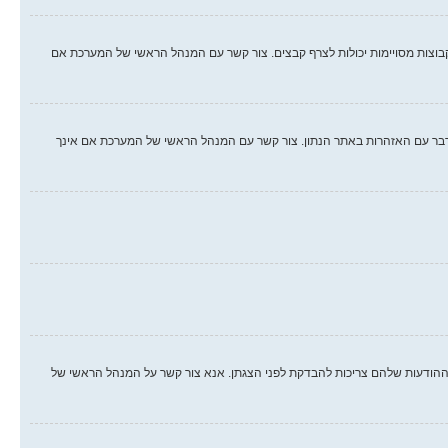
קבוצות מסויימות יכולות לצרף קבצים. צור קשר עם המנהל הראשי של המערכת אם
לו. אם עברת על חוק, יתכן וקיבלת אזהרה. שים לב כי זוהי החלטת המנהל הראשי של המערכת, וקבוצת phpBB לא יכולה לעשות דבר עם האזהרות באתר הנתון. צור קשר עם המנהל הראשי של המערכת אם אינך
הודעות שלהם צריכות להבדקת לפני הצגתן. אנא צור קשר על המנהל הראשי של