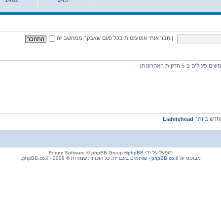
נושאים
הודעות
|
חבר אותי אוטומטית בכל פעם שאבקר ממחשב זה
דש ביותר
Liahitehead
מופעל על-ידי
phpBB
® Forum Software © phpBB Group
מבוסס על
phpBB.co.il - פורומים בעברית
. כל הזכויות שמורות © 2008 - phpBB.co.il.