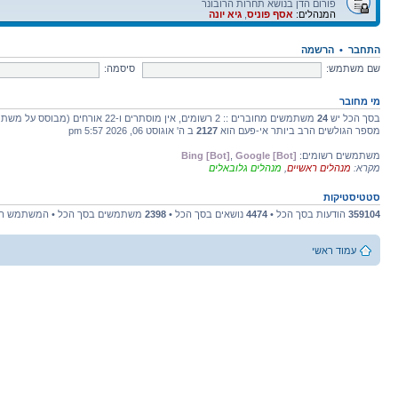
פורום הדן בנושא תחרות הרובונר
המנהלים:
אסף פוניס
,
גיא יונה
התחבר
•
הרשמה
שם משתמש:
סיסמה:
מי מחובר
בסך הכל יש
24
משתמשים מחוברים :: 2 רשומים, אין מוסתרים ו-22 אורחים (מבוסס על משתמשים פעילים ב-5 הדקות האחרונות)
מספר הגולשים הרב ביותר אי-פעם הוא
2127
ב ה' אוגוסט 06, 2026 5:57 pm
משתמשים רשומים:
Google [Bot]
,
Bing [Bot]
מקרא:
מנהלים ראשיים
,
מנהלים גלובאלים
סטטיסטיקות
359104
הודעות בסך הכל •
4474
נושאים בסך הכל •
2398
משתמשים בסך הכל • המשתמש הח
עמוד ראשי