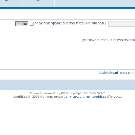
נושאים
הודעות
|
חבר אותי אוטומטית בכל פעם שאבקר ממחשב זה
דש ביותר
Liahitehead
מופעל על-ידי
phpBB
® Forum Software © phpBB Group
מבוסס על
phpBB.co.il - פורומים בעברית
. כל הזכויות שמורות © 2008 - phpBB.co.il.