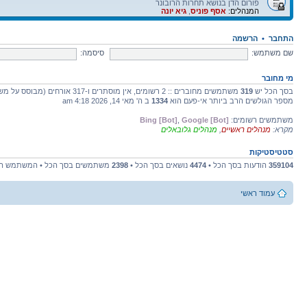
פורום הדן בנושא תחרות הרובונר
המנהלים:
אסף פוניס
,
גיא יונה
התחבר
•
הרשמה
שם משתמש:
סיסמה:
מי מחובר
בסך הכל יש
319
משתמשים מחוברים :: 2 רשומים, אין מוסתרים ו-317 אורחים (מבוסס על משתמשים פעילים ב-5 הדקות האחרונות)
מספר הגולשים הרב ביותר אי-פעם הוא
1334
ב ה' מאי 14, 2026 4:18 am
משתמשים רשומים:
Google [Bot]
,
Bing [Bot]
מקרא:
מנהלים ראשיים
,
מנהלים גלובאלים
סטטיסטיקות
359104
הודעות בסך הכל •
4474
נושאים בסך הכל •
2398
משתמשים בסך הכל • המשתמש הח
עמוד ראשי