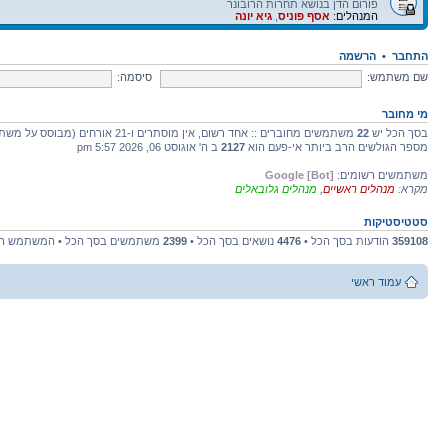
פורום הדן בנושא תחרות הרובונר
המנהלים:
אסף פוניס
,
גיא יונה
התחבר
•
הרשמה
שם משתמש:
סיסמה:
מי מחובר
בסך הכל יש
22
משתמשים מחוברים :: אחד רשום, אין מוסתרים ו-21 אורחים (מבוסס על משתמשים פעילים ב-5 הדקות האחרונות)
מספר הגולשים הרב ביותר אי-פעם הוא
2127
ב ה' אוגוסט 06, 2026 5:57 pm
משתמשים רשומים:
Google [Bot]
מקרא:
מנהלים ראשיים
,
מנהלים גלובאלים
סטטיסטיקות
359108
הודעות בסך הכל •
4476
נושאים בסך הכל •
2399
משתמשים בסך הכל • המשתמש הח
עמוד ראשי