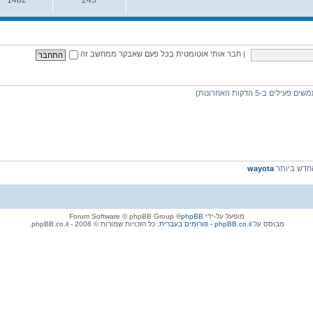
נושאים
הודעות
|
חבר אותי אוטומטית בכל פעם שאבקר ממחשב זה
דש ביותר
wayota
מופעל על-ידי
phpBB
® Forum Software © phpBB Group
מבוסס על
phpBB.co.il - פורומים בעברית
. כל הזכויות שמורות © 2008 - phpBB.co.il.