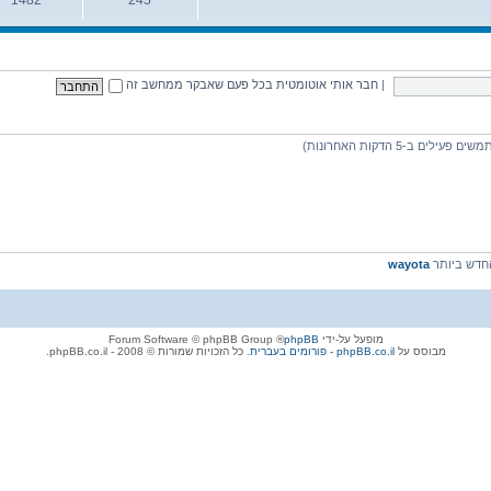
נושאים
הודעות
|
חבר אותי אוטומטית בכל פעם שאבקר ממחשב זה
דש ביותר
wayota
מופעל על-ידי
phpBB
® Forum Software © phpBB Group
מבוסס על
phpBB.co.il - פורומים בעברית
. כל הזכויות שמורות © 2008 - phpBB.co.il.