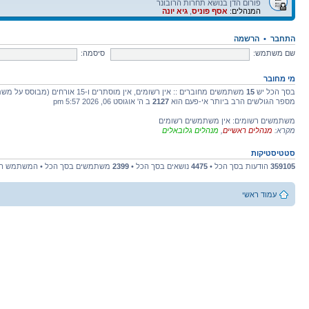
פורום הדן בנושא תחרות הרובונר
המנהלים:
אסף פוניס
,
גיא יונה
התחבר
•
הרשמה
שם משתמש:
סיסמה:
מי מחובר
בסך הכל יש
15
משתמשים מחוברים :: אין רשומים, אין מוסתרים ו-15 אורחים (מבוסס על משתמשים פעילים ב-5 הדקות האחרונות)
מספר הגולשים הרב ביותר אי-פעם הוא
2127
ב ה' אוגוסט 06, 2026 5:57 pm
משתמשים רשומים: אין משתמשים רשומים
מקרא:
מנהלים ראשיים
,
מנהלים גלובאלים
סטטיסטיקות
359105
הודעות בסך הכל •
4475
נושאים בסך הכל •
2399
משתמשים בסך הכל • המשתמש הח
עמוד ראשי