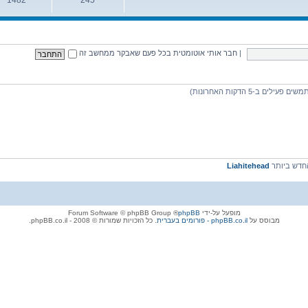
נושאים
הודעות
|
חבר אותי אוטומטית בכל פעם שאבקר ממחשב זה
דש ביותר
Liahitehead
מופעל על-ידי
phpBB
® Forum Software © phpBB Group
מבוסס על
phpBB.co.il - פורומים בעברית
. כל הזכויות שמורות © 2008 - phpBB.co.il.