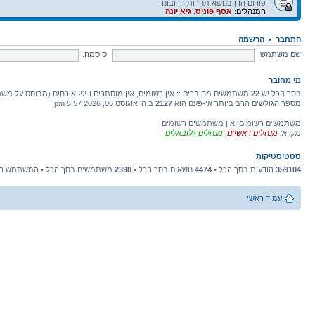
פורום הדן בנושא תחרות הרובונר
המנהלים:
אסף פוניס
,
גיא יונה
התחבר
•
הרשמה
שם משתמש:
סיסמה:
מי מחובר
בסך הכל יש
22
משתמשים מחוברים :: אין רשומים, אין מוסתרים ו-22 אורחים (מבוסס על משתמשים פעילים ב-5 הדקות האחרונות)
מספר הגולשים הרב ביותר אי-פעם הוא
2127
ב ה' אוגוסט 06, 2026 5:57 pm
משתמשים רשומים: אין משתמשים רשומים
מקרא:
מנהלים ראשיים
,
מנהלים גלובאלים
סטטיסטיקות
359104
הודעות בסך הכל •
4474
נושאים בסך הכל •
2398
משתמשים בסך הכל • המשתמש הח
עמוד ראשי