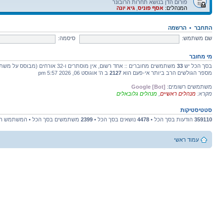
פורום הדן בנושא תחרות הרובונר
המנהלים:
אסף פוניס
,
גיא יונה
התחבר
•
הרשמה
שם משתמש:
סיסמה:
מי מחובר
בסך הכל יש
33
משתמשים מחוברים :: אחד רשום, אין מוסתרים ו-32 אורחים (מבוסס על משתמשים פעילים ב-5 הדקות האחרונות)
מספר הגולשים הרב ביותר אי-פעם הוא
2127
ב ה' אוגוסט 06, 2026 5:57 pm
משתמשים רשומים:
Google [Bot]
מקרא:
מנהלים ראשיים
,
מנהלים גלובאלים
סטטיסטיקות
359110
הודעות בסך הכל •
4478
נושאים בסך הכל •
2399
משתמשים בסך הכל • המשתמש הח
עמוד ראשי