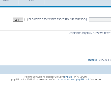
נושאים
הודעות
|
חבר אותי אוטומטית בכל פעם שאבקר ממחשב זה
דש ביותר
wayota
מופעל על-ידי
phpBB
® Forum Software © phpBB Group
מבוסס על
phpBB.co.il - פורומים בעברית
. כל הזכויות שמורות © 2008 - phpBB.co.il.