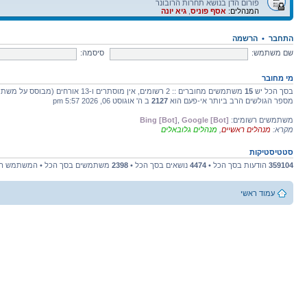
פורום הדן בנושא תחרות הרובונר
המנהלים:
אסף פוניס
,
גיא יונה
התחבר
•
הרשמה
שם משתמש:
סיסמה:
מי מחובר
בסך הכל יש
15
משתמשים מחוברים :: 2 רשומים, אין מוסתרים ו-13 אורחים (מבוסס על משתמשים פעילים ב-5 הדקות האחרונות)
מספר הגולשים הרב ביותר אי-פעם הוא
2127
ב ה' אוגוסט 06, 2026 5:57 pm
משתמשים רשומים:
Google [Bot]
,
Bing [Bot]
מקרא:
מנהלים ראשיים
,
מנהלים גלובאלים
סטטיסטיקות
359104
הודעות בסך הכל •
4474
נושאים בסך הכל •
2398
משתמשים בסך הכל • המשתמש הח
עמוד ראשי