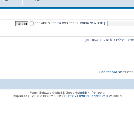
נושאים
הודעות
|
חבר אותי אוטומטית בכל פעם שאבקר ממחשב זה
דש ביותר
Liahitehead
מופעל על-ידי
phpBB
® Forum Software © phpBB Group
מבוסס על
phpBB.co.il - פורומים בעברית
. כל הזכויות שמורות © 2008 - phpBB.co.il.