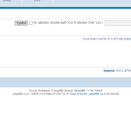
נושאים
הודעות
|
חבר אותי אוטומטית בכל פעם שאבקר ממחשב זה
דש ביותר
wayota
מופעל על-ידי
phpBB
® Forum Software © phpBB Group
מבוסס על
phpBB.co.il - פורומים בעברית
. כל הזכויות שמורות © 2008 - phpBB.co.il.