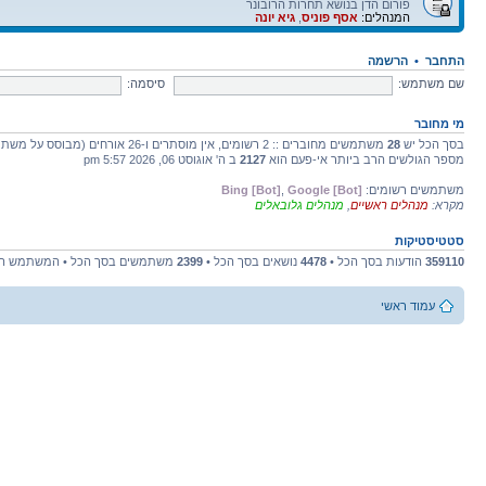
פורום הדן בנושא תחרות הרובונר
המנהלים:
אסף פוניס
,
גיא יונה
התחבר
•
הרשמה
שם משתמש:
סיסמה:
מי מחובר
בסך הכל יש
28
משתמשים מחוברים :: 2 רשומים, אין מוסתרים ו-26 אורחים (מבוסס על משתמשים פעילים ב-5 הדקות האחרונות)
מספר הגולשים הרב ביותר אי-פעם הוא
2127
ב ה' אוגוסט 06, 2026 5:57 pm
משתמשים רשומים:
Google [Bot]
,
Bing [Bot]
מקרא:
מנהלים ראשיים
,
מנהלים גלובאלים
סטטיסטיקות
359110
הודעות בסך הכל •
4478
נושאים בסך הכל •
2399
משתמשים בסך הכל • המשתמש הח
עמוד ראשי