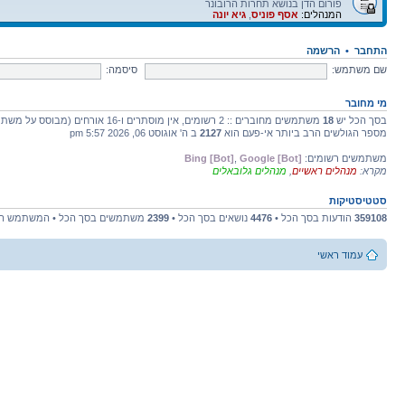
פורום הדן בנושא תחרות הרובונר
המנהלים:
אסף פוניס
,
גיא יונה
התחבר
•
הרשמה
שם משתמש:
סיסמה:
מי מחובר
בסך הכל יש
18
משתמשים מחוברים :: 2 רשומים, אין מוסתרים ו-16 אורחים (מבוסס על משתמשים פעילים ב-5 הדקות האחרונות)
מספר הגולשים הרב ביותר אי-פעם הוא
2127
ב ה' אוגוסט 06, 2026 5:57 pm
משתמשים רשומים:
Google [Bot]
,
Bing [Bot]
מקרא:
מנהלים ראשיים
,
מנהלים גלובאלים
סטטיסטיקות
359108
הודעות בסך הכל •
4476
נושאים בסך הכל •
2399
משתמשים בסך הכל • המשתמש הח
עמוד ראשי