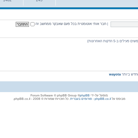
נושאים
הודעות
|
חבר אותי אוטומטית בכל פעם שאבקר ממחשב זה
דש ביותר
wayota
מופעל על-ידי
phpBB
® Forum Software © phpBB Group
מבוסס על
phpBB.co.il - פורומים בעברית
. כל הזכויות שמורות © 2008 - phpBB.co.il.