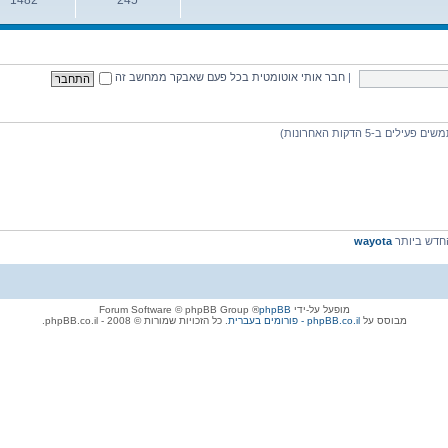
נושאים
הודעות
|
חבר אותי אוטומטית בכל פעם שאבקר ממחשב זה
דש ביותר
wayota
מופעל על-ידי
phpBB
® Forum Software © phpBB Group
מבוסס על
phpBB.co.il - פורומים בעברית
. כל הזכויות שמורות © 2008 - phpBB.co.il.