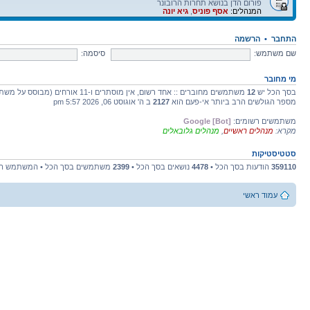
פורום הדן בנושא תחרות הרובונר
המנהלים:
אסף פוניס
,
גיא יונה
התחבר
•
הרשמה
שם משתמש:
סיסמה:
מי מחובר
בסך הכל יש
12
משתמשים מחוברים :: אחד רשום, אין מוסתרים ו-11 אורחים (מבוסס על משתמשים פעילים ב-5 הדקות האחרונות)
מספר הגולשים הרב ביותר אי-פעם הוא
2127
ב ה' אוגוסט 06, 2026 5:57 pm
משתמשים רשומים:
Google [Bot]
מקרא:
מנהלים ראשיים
,
מנהלים גלובאלים
סטטיסטיקות
359110
הודעות בסך הכל •
4478
נושאים בסך הכל •
2399
משתמשים בסך הכל • המשתמש הח
עמוד ראשי