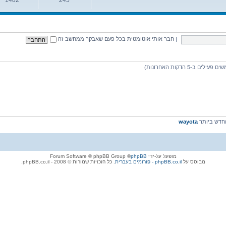
נושאים
הודעות
|
חבר אותי אוטומטית בכל פעם שאבקר ממחשב זה
דש ביותר
wayota
מופעל על-ידי
phpBB
® Forum Software © phpBB Group
מבוסס על
phpBB.co.il - פורומים בעברית
. כל הזכויות שמורות © 2008 - phpBB.co.il.