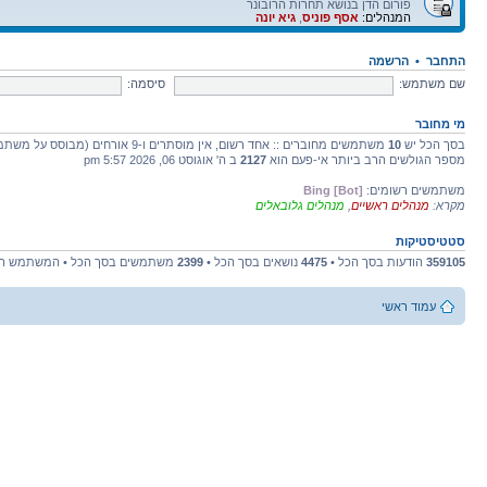
פורום הדן בנושא תחרות הרובונר
המנהלים:
אסף פוניס
,
גיא יונה
התחבר
•
הרשמה
שם משתמש:
סיסמה:
מי מחובר
בסך הכל יש
10
משתמשים מחוברים :: אחד רשום, אין מוסתרים ו-9 אורחים (מבוסס על משתמשים פעילים ב-5 הדקות האחרונות)
מספר הגולשים הרב ביותר אי-פעם הוא
2127
ב ה' אוגוסט 06, 2026 5:57 pm
משתמשים רשומים:
Bing [Bot]
מקרא:
מנהלים ראשיים
,
מנהלים גלובאלים
סטטיסטיקות
359105
הודעות בסך הכל •
4475
נושאים בסך הכל •
2399
משתמשים בסך הכל • המשתמש הח
עמוד ראשי