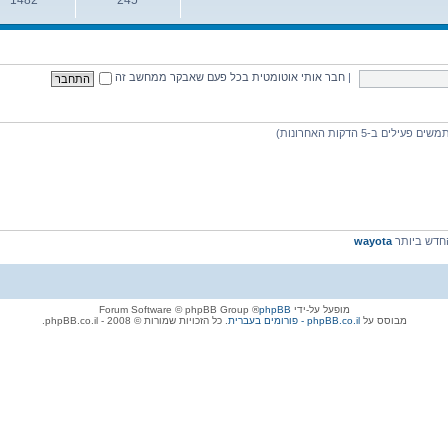
נושאים
הודעות
|
חבר אותי אוטומטית בכל פעם שאבקר ממחשב זה
דש ביותר
wayota
מופעל על-ידי
phpBB
® Forum Software © phpBB Group
מבוסס על
phpBB.co.il - פורומים בעברית
. כל הזכויות שמורות © 2008 - phpBB.co.il.