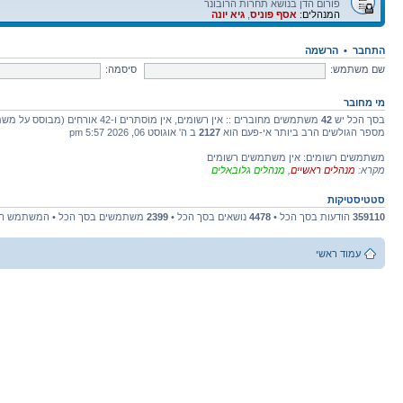
פורום הדן בנושא תחרות הרובונר
המנהלים:
אסף פוניס
,
גיא יונה
התחבר
•
הרשמה
שם משתמש:
סיסמה:
מי מחובר
בסך הכל יש
42
משתמשים מחוברים :: אין רשומים, אין מוסתרים ו-42 אורחים (מבוסס על משתמשים פעילים ב-5 הדקות האחרונות)
מספר הגולשים הרב ביותר אי-פעם הוא
2127
ב ה' אוגוסט 06, 2026 5:57 pm
משתמשים רשומים: אין משתמשים רשומים
מקרא:
מנהלים ראשיים
,
מנהלים גלובאלים
סטטיסטיקות
359110
הודעות בסך הכל •
4478
נושאים בסך הכל •
2399
משתמשים בסך הכל • המשתמש הח
עמוד ראשי