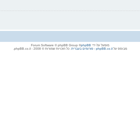
מופעל על-ידי
phpBB
® Forum Software © phpBB Group
מבוסס על
phpBB.co.il - פורומים בעברית
. כל הזכויות שמורות © 2008 - phpBB.co.il.