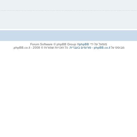
מופעל על-ידי
phpBB
® Forum Software © phpBB Group
מבוסס על
phpBB.co.il - פורומים בעברית
. כל הזכויות שמורות © 2008 - phpBB.co.il.