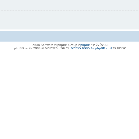
מופעל על-ידי
phpBB
® Forum Software © phpBB Group
מבוסס על
phpBB.co.il - פורומים בעברית
. כל הזכויות שמורות © 2008 - phpBB.co.il.