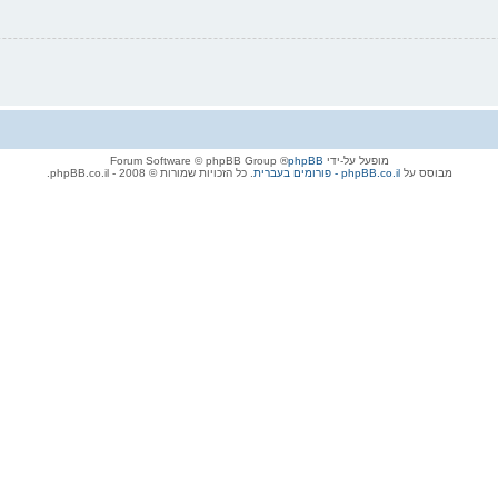
מופעל על-ידי
phpBB
® Forum Software © phpBB Group
מבוסס על
phpBB.co.il - פורומים בעברית
. כל הזכויות שמורות © 2008 - phpBB.co.il.