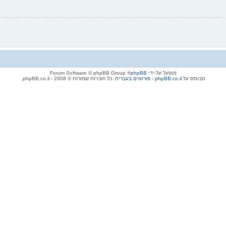
מופעל על-ידי
phpBB
® Forum Software © phpBB Group
מבוסס על
phpBB.co.il - פורומים בעברית
. כל הזכויות שמורות © 2008 - phpBB.co.il.