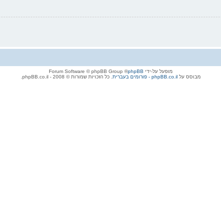
מופעל על-ידי
phpBB
® Forum Software © phpBB Group
מבוסס על
phpBB.co.il - פורומים בעברית
. כל הזכויות שמורות © 2008 - phpBB.co.il.