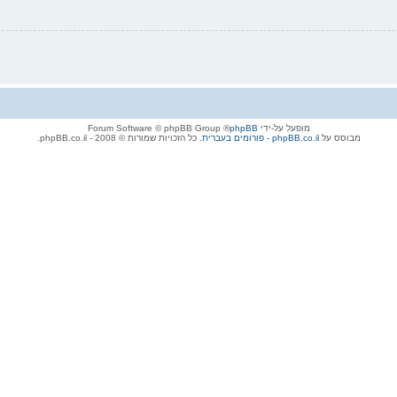
מופעל על-ידי
phpBB
® Forum Software © phpBB Group
מבוסס על
phpBB.co.il - פורומים בעברית
. כל הזכויות שמורות © 2008 - phpBB.co.il.