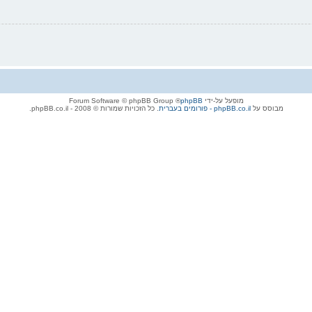
מופעל על-ידי
phpBB
® Forum Software © phpBB Group
מבוסס על
phpBB.co.il - פורומים בעברית
. כל הזכויות שמורות © 2008 - phpBB.co.il.