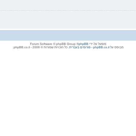
מופעל על-ידי
phpBB
® Forum Software © phpBB Group
מבוסס על
phpBB.co.il - פורומים בעברית
. כל הזכויות שמורות © 2008 - phpBB.co.il.