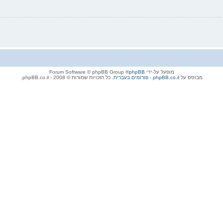
מופעל על-ידי
phpBB
® Forum Software © phpBB Group
מבוסס על
phpBB.co.il - פורומים בעברית
. כל הזכויות שמורות © 2008 - phpBB.co.il.