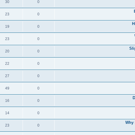
30
0
23
0
H
19
0
23
0
Sl
20
0
22
0
27
0
49
0
D
16
0
14
0
Why 
23
0