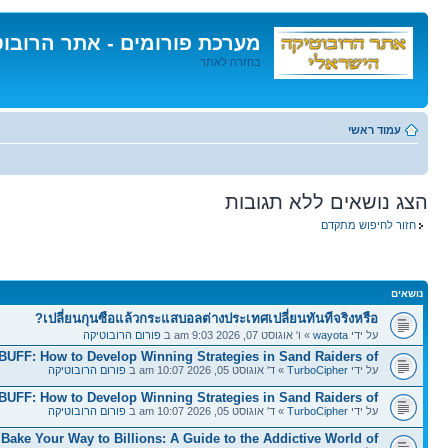
מערכת פורומים - אתר הרובו
בחזרה לאתר
דלג
לתוכן
עמוד ראשי
הצג נושאים ללא תגובות
חזור לחיפוש מתקדם
נושאים
เปลี่ยนกุนซือแล้วกระแสบอลต่างประเทศเปลี่ยนทันทีจริงหรือ?
על ידי
wayota
» ו' אוגוסט 07, 2026 9:03 am ב
פורום הרובוטיקה
BUFF: How to Develop Winning Strategies in Sand Raiders of
על ידי
TurboCipher
» ד' אוגוסט 05, 2026 10:07 am ב
פורום הרובוטיקה
BUFF: How to Develop Winning Strategies in Sand Raiders of
על ידי
TurboCipher
» ד' אוגוסט 05, 2026 10:07 am ב
פורום הרובוטיקה
Bake Your Way to Billions: A Guide to the Addictive World of