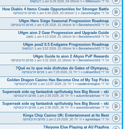
על ידי
Wittenoom
» ג' אוגוסט 04, 2026 6:29 am ב
רובוקאפ
How Diablo 4 Items Create Opportunities for Stronger Battle
על ידי
JasonInsights
» ב' אוגוסט 03, 2026 4:34 am ב
פורום הרובוטיקה
U4gm Hero Siege Seasonal Progression Roadmap
על ידי
Benniehench03
» ש' אוגוסט 01, 2026 4:28 am ב
פורום הרובוטיקה
U4gm aion 2 Gear Progression and Upgrade Guide
על ידי
Benniehench03
» ש' אוגוסט 01, 2026 4:13 am ב
משוב
U4gm poe2 0.5 Endgame Progression Roadmap
על ידי
Benniehench03
» ש' אוגוסט 01, 2026 3:52 am ב
רובוקאפ
U4gm Guide to aion 2 Abyss PvP Rewards
על ידי
Benniehench03
» ש' אוגוסט 01, 2026 3:32 am ב
פורום הרובוטיקה
¿Qué es lo que más disfrutas de Gates of Olympus?
על ידי
colinashford
» ו' יולי 31, 2026 7:29 am ב
פורום הרובוטיקה
Golden Dragon Casino Has Become One of My Top Picks
על ידי
natalieremington
» ו' יולי 31, 2026 12:07 am ב
פורום הרובוטיקה
Superrask side og fantastisk spillutvalg hos Big Boost – ski
על ידי
autumnbradshaw
» ה' יולי 30, 2026 2:39 pm ב
פורום הרובוטיקה
Superrask side og fantastisk spillutvalg hos Big Boost – ski
על ידי
autumnbradshaw
» ה' יולי 30, 2026 2:38 pm ב
פורום הרובוטיקה
Kings Chip Casino UK: Entertainment at Its Best
על ידי
agnelolapa
» ה' יולי 30, 2026 2:19 pm ב
פורום הרובוטיקה
Anyone Else Playing at AU Playfina?