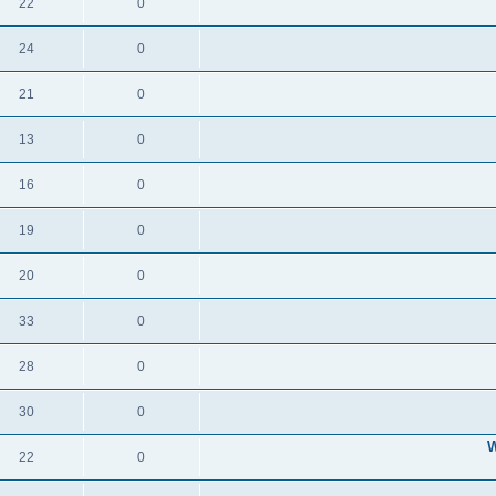
22
0
24
0
21
0
13
0
16
0
19
0
20
0
33
0
28
0
30
0
W
22
0