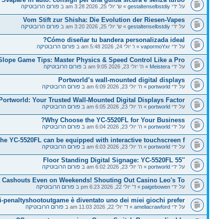
על ידי
gestaltenselbstdiy
» ש' יולי 25, 2026 3:28 am ב
פורום הרובוטיקה
Vom Stift zur Shisha: Die Evolution der Riesen-Vapes
על ידי
gestaltenselbstdiy
» ש' יולי 25, 2026 3:20 am ב
פורום הרובוטיקה
Cómo diseñar tu bandera personalizada ideal?
על ידי
vapormoYxr
» ו' יולי 24, 2026 5:48 am ב
פורום הרובוטיקה
Slope Game Tips: Master Physics & Speed Control Like a Pro
על ידי
Meistera
» ה' יולי 23, 2026 9:05 am ב
פורום הרובוטיקה
Portworld’s wall-mounted digital displays
על ידי
portworld
» ה' יולי 23, 2026 6:09 am ב
פורום הרובוטיקה
Portworld: Your Trusted Wall-Mounted Digital Displays Factor
על ידי
portworld
» ה' יולי 23, 2026 6:05 am ב
פורום הרובוטיקה
Why Choose the YC-5520FL for Your Business?
על ידי
portworld
» ה' יולי 23, 2026 6:04 am ב
פורום הרובוטיקה
he YC-5520FL can be equipped with interactive touchscreen f
על ידי
portworld
» ה' יולי 23, 2026 6:03 am ב
פורום הרובוטיקה
55″ Floor Standing Digital Signage: YC-5520FL
על ידי
portworld
» ה' יולי 23, 2026 6:02 am ב
פורום הרובוטיקה
t Cashouts Even on Weekends! Shouting Out Casino Leo's To
על ידי
paigebowen
» ד' יולי 22, 2026 6:23 pm ב
פורום הרובוטיקה
i-penaltyshootoutgame è diventato uno dei miei giochi prefer
על ידי
ameliacrawford
» ד' יולי 22, 2026 11:03 am ב
פורום הרובוטיקה