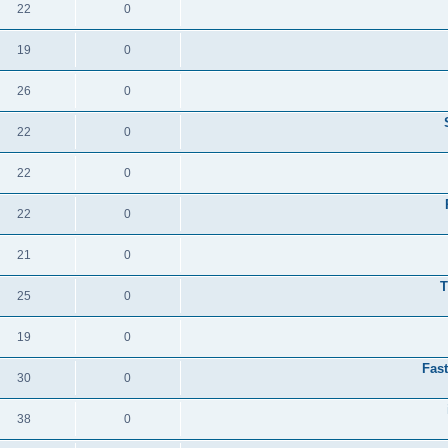
22
0
19
0
26
0
22
0
22
0
22
0
21
0
T
25
0
19
0
Fas
30
0
38
0