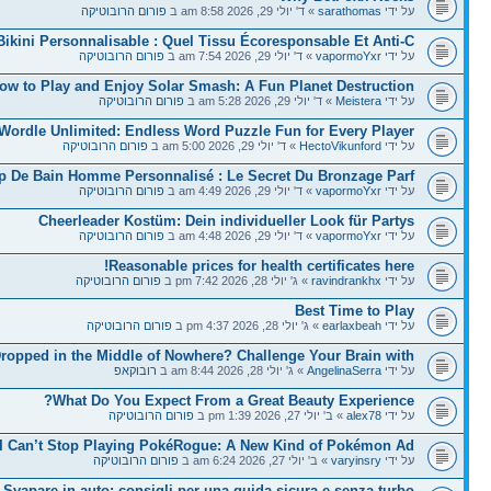
על ידי
sarathomas
» ד' יולי 29, 2026 8:58 am ב
פורום הרובוטיקה
Bikini Personnalisable : Quel Tissu Écoresponsable Et Anti-C
על ידי
vapormoYxr
» ד' יולי 29, 2026 7:54 am ב
פורום הרובוטיקה
ow to Play and Enjoy Solar Smash: A Fun Planet Destruction
על ידי
Meistera
» ד' יולי 29, 2026 5:28 am ב
פורום הרובוטיקה
Wordle Unlimited: Endless Word Puzzle Fun for Every Player
על ידי
HectoVikunford
» ד' יולי 29, 2026 5:00 am ב
פורום הרובוטיקה
ip De Bain Homme Personnalisé : Le Secret Du Bronzage Parf
על ידי
vapormoYxr
» ד' יולי 29, 2026 4:49 am ב
פורום הרובוטיקה
Cheerleader Kostüm: Dein individueller Look für Partys
על ידי
vapormoYxr
» ד' יולי 29, 2026 4:48 am ב
פורום הרובוטיקה
Reasonable prices for health certificates here!
על ידי
ravindrankhx
» ג' יולי 28, 2026 7:42 pm ב
פורום הרובוטיקה
Best Time to Play
על ידי
earlaxbeah
» ג' יולי 28, 2026 4:37 pm ב
פורום הרובוטיקה
ropped in the Middle of Nowhere? Challenge Your Brain with
על ידי
AngelinaSerra
» ג' יולי 28, 2026 8:44 am ב
רובוקאפ
What Do You Expect From a Great Beauty Experience?
על ידי
alex78
» ב' יולי 27, 2026 1:39 pm ב
פורום הרובוטיקה
I Can’t Stop Playing PokéRogue: A New Kind of Pokémon Ad
על ידי
varyinsry
» ב' יולי 27, 2026 6:24 am ב
פורום הרובוטיקה
Svapare in auto: consigli per una guida sicura e senza turbo