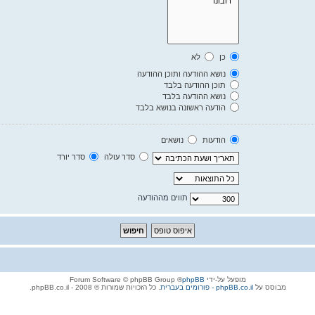
כן
לא
נושא ההודעה ותוכן ההודעה
תוכן ההודעה בלבד
נושא ההודעה בלבד
הודעה ראשונה בנושא בלבד
הודעות
נושאים
סדר עולה
סדר יורד
תווים מההודעה
מופעל על-ידי
phpBB
® Forum Software © phpBB Group
מבוסס על
phpBB.co.il - פורומים בעברית
. כל הזכויות שמורות © 2008 - phpBB.co.il.