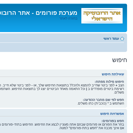
מערכת פורומים - אתר הרובו
בחזרה לאתר
דלג
לתוכן
עמוד ראשי
חיפוש
שאילתת חיפוש
חיפוש מילות מפתח:
הצב
+
לפני ביטוי שחייב להמצא ולהכלל בתוצאות החיפוש שלך, או
-
לפני ביטוי שלא חייב. 
רשימת ביטויים מופרדים ב
|
וכל התאמה מאחד הביטויים יוצג לך בתוצאות החיפוש. השתמש 
משלים.
חפש לפי שם מחבר ההודעה:
השתמש ב * (כוכבית) כתו משלים.
אפשרויות חיפוש
חפש בפורומים:
בחר את הפורום או פורומים שבהם אתה מעוניין לבצע את החיפוש. החיפוש בתתי-פורומים 
אם אינך מכבה את "חפש בתת-פורומים" למטה.