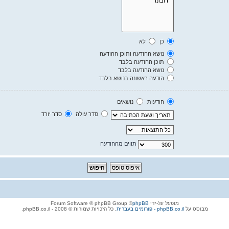
כן
לא
נושא ההודעה ותוכן ההודעה
תוכן ההודעה בלבד
נושא ההודעה בלבד
הודעה ראשונה בנושא בלבד
הודעות
נושאים
סדר עולה
סדר יורד
תווים מההודעה
מופעל על-ידי
phpBB
® Forum Software © phpBB Group
מבוסס על
phpBB.co.il - פורומים בעברית
. כל הזכויות שמורות © 2008 - phpBB.co.il.