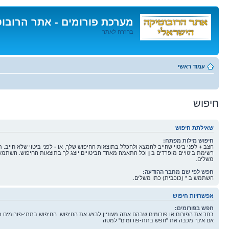
מערכת פורומים - אתר הרובו
בחזרה לאתר
דלג
לתוכן
עמוד ראשי
חיפוש
שאילתת חיפוש
חיפוש מילות מפתח:
הצב
+
לפני ביטוי שחייב להמצא ולהכלל בתוצאות החיפוש שלך, או
-
לפני ביטוי שלא חייב. 
רשימת ביטויים מופרדים ב
|
וכל התאמה מאחד הביטויים יוצג לך בתוצאות החיפוש. השתמש 
משלים.
חפש לפי שם מחבר ההודעה:
השתמש ב * (כוכבית) כתו משלים.
אפשרויות חיפוש
חפש בפורומים:
בחר את הפורום או פורומים שבהם אתה מעוניין לבצע את החיפוש. החיפוש בתתי-פורומים 
אם אינך מכבה את "חפש בתת-פורומים" למטה.