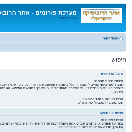
מערכת פורומים - אתר הרובו
בחזרה לאתר
דלג
לתוכן
עמוד ראשי
חיפוש
שאילתת חיפוש
חיפוש מילות מפתח:
הצב
+
לפני ביטוי שחייב להמצא ולהכלל בתוצאות החיפוש שלך, או
-
לפני ביטוי שלא חייב. 
רשימת ביטויים מופרדים ב
|
וכל התאמה מאחד הביטויים יוצג לך בתוצאות החיפוש. השתמש 
משלים.
חפש לפי שם מחבר ההודעה:
השתמש ב * (כוכבית) כתו משלים.
אפשרויות חיפוש
חפש בפורומים:
בחר את הפורום או פורומים שבהם אתה מעוניין לבצע את החיפוש. החיפוש בתתי-פורומים 
אם אינך מכבה את "חפש בתת-פורומים" למטה.