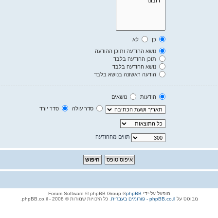
כן
לא
נושא ההודעה ותוכן ההודעה
תוכן ההודעה בלבד
נושא ההודעה בלבד
הודעה ראשונה בנושא בלבד
הודעות
נושאים
סדר עולה
סדר יורד
תווים מההודעה
מופעל על-ידי
phpBB
® Forum Software © phpBB Group
מבוסס על
phpBB.co.il - פורומים בעברית
. כל הזכויות שמורות © 2008 - phpBB.co.il.