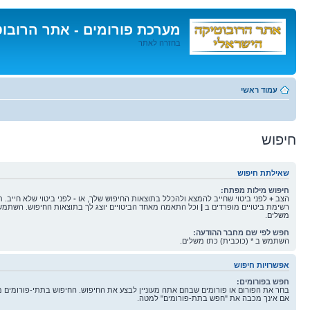
מערכת פורומים - אתר הרובו
בחזרה לאתר
דלג
לתוכן
עמוד ראשי
חיפוש
שאילתת חיפוש
חיפוש מילות מפתח:
הצב
+
לפני ביטוי שחייב להמצא ולהכלל בתוצאות החיפוש שלך, או
-
לפני ביטוי שלא חייב. 
רשימת ביטויים מופרדים ב
|
וכל התאמה מאחד הביטויים יוצג לך בתוצאות החיפוש. השתמש 
משלים.
חפש לפי שם מחבר ההודעה:
השתמש ב * (כוכבית) כתו משלים.
אפשרויות חיפוש
חפש בפורומים:
בחר את הפורום או פורומים שבהם אתה מעוניין לבצע את החיפוש. החיפוש בתתי-פורומים 
אם אינך מכבה את "חפש בתת-פורומים" למטה.