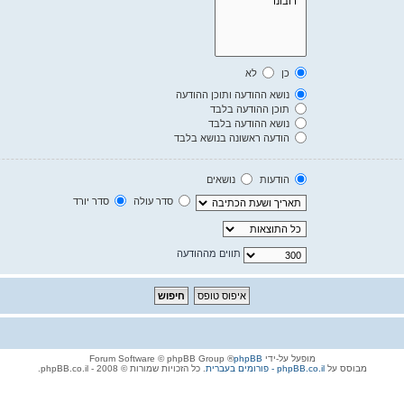
כן
לא
נושא ההודעה ותוכן ההודעה
תוכן ההודעה בלבד
נושא ההודעה בלבד
הודעה ראשונה בנושא בלבד
הודעות
נושאים
סדר עולה
סדר יורד
תווים מההודעה
מופעל על-ידי
phpBB
® Forum Software © phpBB Group
מבוסס על
phpBB.co.il - פורומים בעברית
. כל הזכויות שמורות © 2008 - phpBB.co.il.