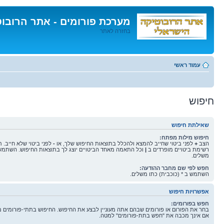
מערכת פורומים - אתר הרובו
בחזרה לאתר
דלג
לתוכן
עמוד ראשי
חיפוש
שאילתת חיפוש
חיפוש מילות מפתח:
הצב
+
לפני ביטוי שחייב להמצא ולהכלל בתוצאות החיפוש שלך, או
-
לפני ביטוי שלא חייב. 
רשימת ביטויים מופרדים ב
|
וכל התאמה מאחד הביטויים יוצג לך בתוצאות החיפוש. השתמש 
משלים.
חפש לפי שם מחבר ההודעה:
השתמש ב * (כוכבית) כתו משלים.
אפשרויות חיפוש
חפש בפורומים:
בחר את הפורום או פורומים שבהם אתה מעוניין לבצע את החיפוש. החיפוש בתתי-פורומים 
אם אינך מכבה את "חפש בתת-פורומים" למטה.