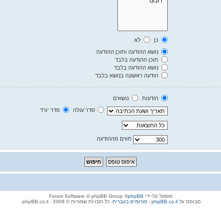
כן
לא
נושא ההודעה ותוכן ההודעה
תוכן ההודעה בלבד
נושא ההודעה בלבד
הודעה ראשונה בנושא בלבד
הודעות
נושאים
סדר עולה
סדר יורד
תווים מההודעה
מופעל על-ידי
phpBB
® Forum Software © phpBB Group
מבוסס על
phpBB.co.il - פורומים בעברית
. כל הזכויות שמורות © 2008 - phpBB.co.il.