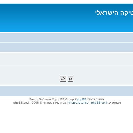
טיקה הישראלי
מופעל על-ידי
phpBB
® Forum Software © phpBB Group
מבוסס על
phpBB.co.il - פורומים בעברית
. כל הזכויות שמורות © 2008 - phpBB.co.il.