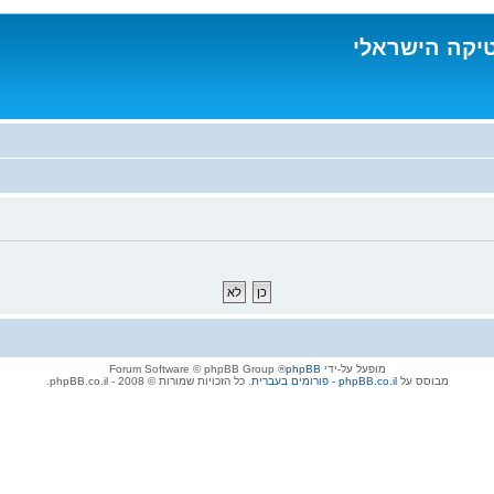
טיקה הישראלי
מופעל על-ידי
phpBB
® Forum Software © phpBB Group
מבוסס על
phpBB.co.il - פורומים בעברית
. כל הזכויות שמורות © 2008 - phpBB.co.il.