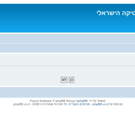
טיקה הישראלי
מופעל על-ידי
phpBB
® Forum Software © phpBB Group
מבוסס על
phpBB.co.il - פורומים בעברית
. כל הזכויות שמורות © 2008 - phpBB.co.il.