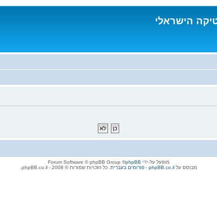
טיקה הישראלי
מופעל על-ידי
phpBB
® Forum Software © phpBB Group
מבוסס על
phpBB.co.il - פורומים בעברית
. כל הזכויות שמורות © 2008 - phpBB.co.il.