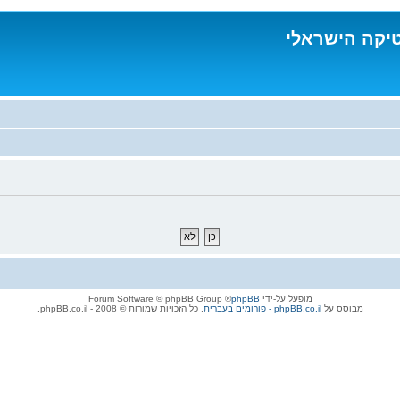
טיקה הישראלי
מופעל על-ידי
phpBB
® Forum Software © phpBB Group
מבוסס על
phpBB.co.il - פורומים בעברית
. כל הזכויות שמורות © 2008 - phpBB.co.il.