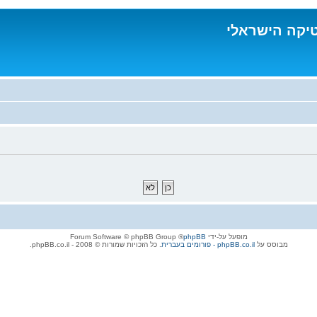
טיקה הישראלי
מופעל על-ידי
phpBB
® Forum Software © phpBB Group
מבוסס על
phpBB.co.il - פורומים בעברית
. כל הזכויות שמורות © 2008 - phpBB.co.il.