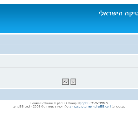
טיקה הישראלי
מופעל על-ידי
phpBB
® Forum Software © phpBB Group
מבוסס על
phpBB.co.il - פורומים בעברית
. כל הזכויות שמורות © 2008 - phpBB.co.il.