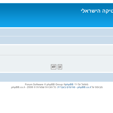
טיקה הישראלי
מופעל על-ידי
phpBB
® Forum Software © phpBB Group
מבוסס על
phpBB.co.il - פורומים בעברית
. כל הזכויות שמורות © 2008 - phpBB.co.il.