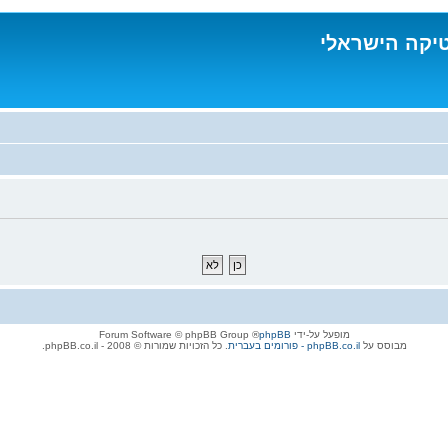
טיקה הישראלי
מופעל על-ידי
phpBB
® Forum Software © phpBB Group
מבוסס על
phpBB.co.il - פורומים בעברית
. כל הזכויות שמורות © 2008 - phpBB.co.il.