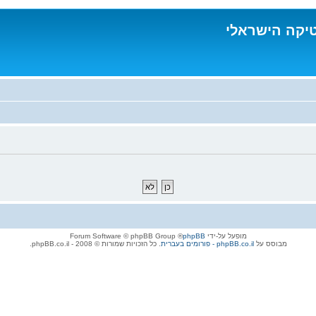
טיקה הישראלי
מופעל על-ידי
phpBB
® Forum Software © phpBB Group
מבוסס על
phpBB.co.il - פורומים בעברית
. כל הזכויות שמורות © 2008 - phpBB.co.il.