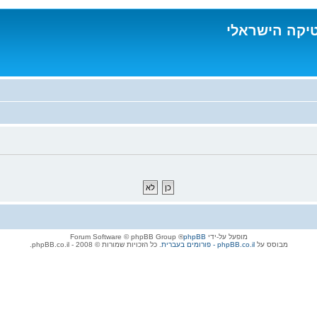
טיקה הישראלי
מופעל על-ידי
phpBB
® Forum Software © phpBB Group
מבוסס על
phpBB.co.il - פורומים בעברית
. כל הזכויות שמורות © 2008 - phpBB.co.il.