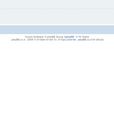
מופעל על-ידי
phpBB
® Forum Software © phpBB Group
מבוסס על
phpBB.co.il - פורומים בעברית
. כל הזכויות שמורות © 2008 - phpBB.co.il.