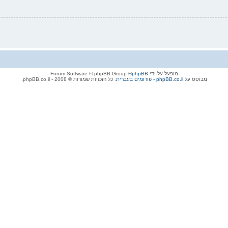
מופעל על-ידי
phpBB
® Forum Software © phpBB Group
מבוסס על
phpBB.co.il - פורומים בעברית
. כל הזכויות שמורות © 2008 - phpBB.co.il.