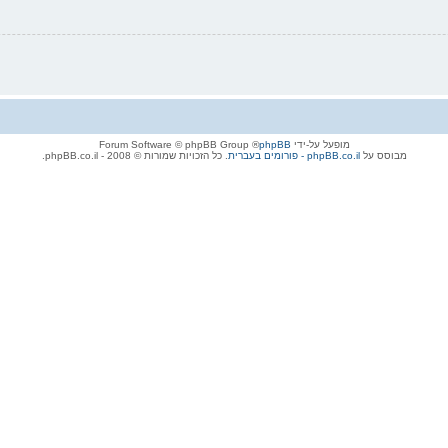
מופעל על-ידי
phpBB
® Forum Software © phpBB Group
מבוסס על
phpBB.co.il - פורומים בעברית
. כל הזכויות שמורות © 2008 - phpBB.co.il.