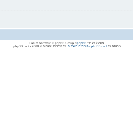
מופעל על-ידי
phpBB
® Forum Software © phpBB Group
מבוסס על
phpBB.co.il - פורומים בעברית
. כל הזכויות שמורות © 2008 - phpBB.co.il.