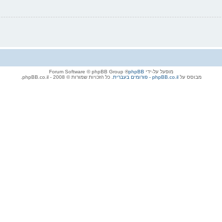
מופעל על-ידי
phpBB
® Forum Software © phpBB Group
מבוסס על
phpBB.co.il - פורומים בעברית
. כל הזכויות שמורות © 2008 - phpBB.co.il.